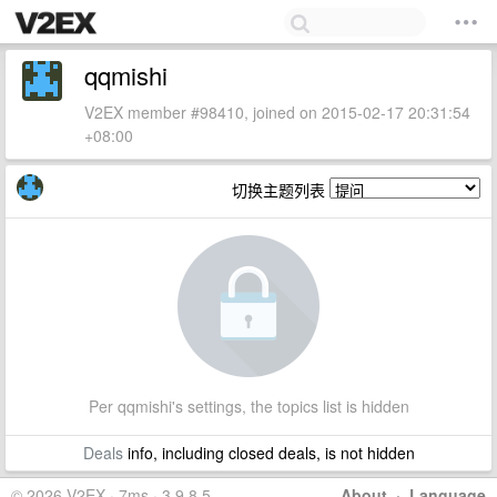
qqmishi
V2EX member #98410, joined on 2015-02-17 20:31:54
+08:00
切换主题列表
Per qqmishi's settings, the topics list is hidden
Deals
info, including closed deals, is not hidden
© 2026 V2EX · 7ms · 3.9.8.5
About
·
Language