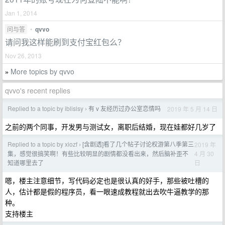
Jan 1, 2014
问与答
•
qvvo
请问我这样能刷到支付宝红包么？
Nov 26, 2013
More topics by qvvo
»
qvvo's recent replies
Replied to a topic by iblislsy
有 v 友经历过办公室恋情吗
2019 年 5 月 14 日
›
之前的两个同事，开发男与测试女，离职后结婚，现在娃都好几岁了
Replied to a topic by xiozf
[含剧透]看了几个帖子讨论权游第八季第三
2019 年
›
4 月 30
集，感觉很搞笑啊！有些比较明显的剧情都没看出来，然后脑补歪不
日
知道哪里去了
嗯，楼主注意细节，写代码必定也是很认真的好手，那些被吐槽的
人，估计都是假的程序员，看一眼速成教程就出去吹牛逼教学的那
种。
支持楼主