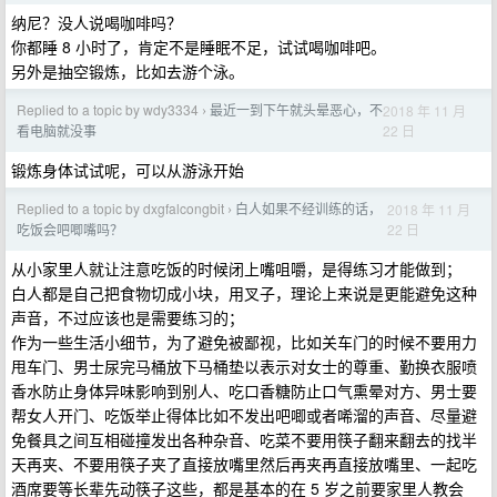
纳尼？没人说喝咖啡吗？
你都睡 8 小时了，肯定不是睡眠不足，试试喝咖啡吧。
另外是抽空锻炼，比如去游个泳。
Replied to a topic by wdy3334
最近一到下午就头晕恶心，不
2018 年 11 月
›
22 日
看电脑就没事
锻炼身体试试呢，可以从游泳开始
Replied to a topic by dxgfalcongbit
白人如果不经训练的话，
2018 年 11 月
›
22 日
吃饭会吧唧嘴吗？
从小家里人就让注意吃饭的时候闭上嘴咀嚼，是得练习才能做到；
白人都是自己把食物切成小块，用叉子，理论上来说是更能避免这种
声音，不过应该也是需要练习的；
作为一些生活小细节，为了避免被鄙视，比如关车门的时候不要用力
甩车门、男士尿完马桶放下马桶垫以表示对女士的尊重、勤换衣服喷
香水防止身体异味影响到别人、吃口香糖防止口气熏晕对方、男士要
帮女人开门、吃饭举止得体比如不发出吧唧或者唏溜的声音、尽量避
免餐具之间互相碰撞发出各种杂音、吃菜不要用筷子翻来翻去的找半
天再夹、不要用筷子夹了直接放嘴里然后再夹再直接放嘴里、一起吃
酒席要等长辈先动筷子这些，都是基本的在 5 岁之前要家里人教会