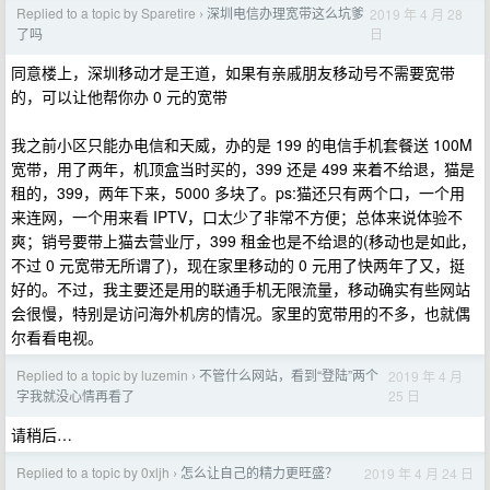
Replied to a topic by Sparetire
深圳电信办理宽带这么坑爹
2019 年 4 月 28
›
日
了吗
同意楼上，深圳移动才是王道，如果有亲戚朋友移动号不需要宽带
的，可以让他帮你办 0 元的宽带
我之前小区只能办电信和天威，办的是 199 的电信手机套餐送 100M
宽带，用了两年，机顶盒当时买的，399 还是 499 来着不给退，猫是
租的，399，两年下来，5000 多块了。ps:猫还只有两个口，一个用
来连网，一个用来看 IPTV，口太少了非常不方便；总体来说体验不
爽；销号要带上猫去营业厅，399 租金也是不给退的(移动也是如此，
不过 0 元宽带无所谓了)，现在家里移动的 0 元用了快两年了又，挺
好的。不过，我主要还是用的联通手机无限流量，移动确实有些网站
会很慢，特别是访问海外机房的情况。家里的宽带用的不多，也就偶
尔看看电视。
Replied to a topic by luzemin
不管什么网站，看到“登陆”两个
2019 年 4 月
›
25 日
字我就没心情再看了
请稍后…
Replied to a topic by 0xljh
怎么让自己的精力更旺盛？
2019 年 4 月 24 日
›