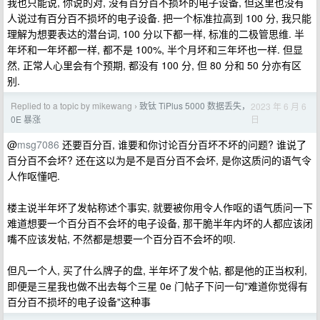
我也只能说, 你说的对, 没有百分百不损坏的电子设备, 但这里也没有
人说过有百分百不损坏的电子设备. 把一个标准拉高到 100 分, 我只能
理解为想要表达的潜台词, 100 分以下都一样, 标准的二极管思维. 半
年坏和一年坏都一样, 都不是 100%, 半个月坏和三年坏也一样. 但显
然, 正常人心里会有个预期, 都没有 100 分, 但 80 分和 50 分亦有区
别.
Replied to a topic by mikewang
致钛 TiPlus 5000 数据丢失，
2023 年 6 月 6
›
日
0E 暴涨
@
msg7086
还要百分百, 谁要和你讨论百分百坏不坏的问题? 谁说了
百分百不会坏? 还在这以为是不是百分百不会坏, 是你这质问的语气令
人作呕懂吧.
楼主说半年坏了发帖称述个事实, 就要被你用令人作呕的语气质问一下
难道想要一个百分百不会坏的电子设备, 那干脆半年内坏的人都应该闭
嘴不应该发帖, 不然都是想要一个百分百不会坏的呗.
但凡一个人, 买了什么牌子的盘, 半年坏了发个帖, 都是他的正当权利,
即便是三星我也做不出去每个三星 0e 门帖子下问一句"难道你觉得有
百分百不损坏的电子设备"这种事