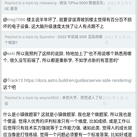
Replied to a topic by mikewang
致钛 TiPlus 5000 数据丢失，
2023 年 6 月 6
›
日
0E 暴涨
@
msg7086
楼主说半年坏了, 就要谬误滑坡到楼主觉得有百分百不损
坏的电子设备, 这大脑升级速度太快了让人有点跟不上
Replied to a topic by Sparetire
2023 年前端 SSR 渲染用哪
2023 年 5 月 23
›
日
个框架?
@
seki
所以我预判了这样的说辞, 特地加上了"也不用说哪个熟悉用哪
个, 很久没写前端了, 所以都是重新学, 不如学点新的有意思的"
@
Track13
https://docs.astro.build/en/guides/server-side-rendering/
这个吧
Replied to a topic by wayne3602
来到大学，感觉进入了社
2023 年 5 月 12
›
日
会
什么是小镇做题家? 这就是小镇做题家. 我也是个做题家, 所以我也是
个傻逼. 觉得人优秀的评判标准只有一个维度, 比如成绩, 或是工作以
后觉得只有技术实力强就等于工作能力强, 诸如此类. 觉得人的成长就
应当像是打怪练级. 觉得一个问题必须要有一个标准答案, 比如好或是