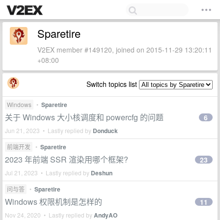
Sparetire
V2EX member #149120, joined on 2015-11-29 13:20:11
+08:00
Switch topics list
Windows
•
Sparetire
关于 Windows 大小核调度和 powercfg 的问题
6
Jun 21, 2023 • Lastly replied by
Donduck
前端开发
•
Sparetire
2023 年前端 SSR 渲染用哪个框架?
23
Jul 21, 2023 • Lastly replied by
Deshun
问与答
•
Sparetire
Windows 权限机制是怎样的
11
Nov 24, 2020 • Lastly replied by
AndyAO