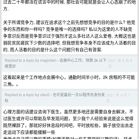
过去二十年都活在谎言中的时候, 那社会可能就是会让人心态崩了的地
方.
关于所谓竞争力, 建议在追求这个之前先想想竞争的目的是什么? 他竞
争的东西和你一样吗? 竞争是唯一的选择吗? 私以为这里的人不缺竞
争意识反而是竞争意识过于强烈才这么多社达人这么爱卷, 大概这也是
弱民贫民疲民下少数的选择吧. 但我想竞争本身不应该成为人活着的目
的, 而人活着的目的是什么这个问题只有自己有答案.
Replied to a topic by magicfam
会展中心工作，预算 2k 以下
2021 年 4 月 8
›
日
哪里好
这看起来是个工作地点会展中心，通勤时间半小时，2k 房租的不可能
三角。。
Replied to a topic by ufan0
也许是最后一次以程序员身份发
2021 年 4 月 7
›
日
帖
心理方面的话建议咨询下医生，虽然更多地还是需要自身去解决，不
过医生或许可以帮助及早发现问题，至少我个人经验来说是这么觉得
既然裸辞了，那就好好休息段时间吧，平时放松些，脑子放空出去走
走运动下应该都能缓解一些
再做点自己感兴趣的事情(如果还能对一些东西提起兴趣的话)，技术