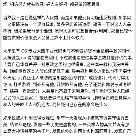
坏. 相信努力就有收获, 好人有好报, 都是做题家思维.
当然我不是在说这样的人优秀, 而是如果他没有明确违反规则, 那事实
上这事情没有一个评价标准, 最多只能诉诸道德, 谴责一下说这人人品
不行. 但如果我也是个混蛋, 觉得大家可以互相合作(利用), 那相比较他
能提供的价值来说人品甚至算不上什么缺点.
大学里有 CS 专业大四毕业代码也写不利索却奖学金拿到手软的同学,
大概就是 op 说的靠卷靠利用, 不过我也没想过奖学金或其他评优的事,
毕竟自己体育差得一批思政之类的也很摸鱼, 这些本来就和我没啥关
系. 始终觉得这类人段位还是低了点, 靠卷靠利用多少来说也不需要什
么天赋. 而真正让人破防的是那些家庭条件好, 成绩也好, 代码写得比
你 6, 打着游戏, 到处都有他, 开银趴都有他, 完了还要和你说考试考砸
了, 结果一看近满分. 人甚至也不屑于来利用你, 当你觉得这种人已经
妥妥的人生赢家了, 他还要做点没啥节操的事情. 那时候真的会觉得人
和人的差距比人和狗还大, 而怀疑自己存在的意义是什么.
如果说被人利用觉得很难过, 那有一天发现从小被教育诚实守信真善
美, 结果都是屁. 发现一些历史是虚构的, 一些英雄人物其实并没有那
么高大神话甚至贻害千年, 发现信仰的东西其实也漏洞百出, 发现自己