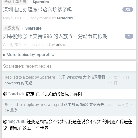
全球工单系统
•
Sparetire
深圳电信办理宽带这么坑爹了吗
50
May 9, 2019 • Lastly replied by
farmer01
水深火热
•
Sparetire
如果能够禁止支持 996 的人放五一劳动节的假期
1
Apr 9, 2019 • Lastly replied by
ericls
More topics by Sparetire
»
Sparetire's recent replies
Replied to a topic by Sparetire
关于 Windows 大小核调度和
2023 年 6 月
›
21 日
powercfg 的问题
@
Donduck
搞定了，很关键的信息，感谢
Replied to a topic by mikewang
致钛 TiPlus 5000 数据丢失，
2023 年 6 月 7
›
日
0E 暴涨
@
msg7086
还搁这纠结会不会坏, 我是在说会不会坏的问题? 我是在
说, 假如有这么一个世界