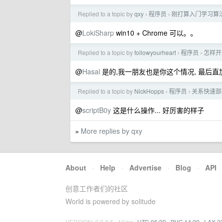
Replied to a topic by
qxy
程序员
刚打算入门学习算法
›
›
@
LokiSharp
win10 + Chrome 可以。。
Replied to a topic by
followyourheart
程序员
怎样开
›
›
@
Hasal
是的,我一朋友也是你这个情况, 最后直加 5
Replied to a topic by
NickHopps
程序员
关系快速部
›
›
@
scriptB0y
这是什么操作... 好厉害的样子
More replies by qxy
»
About
·
Help
·
Advertise
·
Blog
·
API
创意工作者们的社区
World is powered by solitude
VERSION: 3.9.8.5 · 16ms ·
UTC 06:39
·
PVG 14:39
·
LAX 2