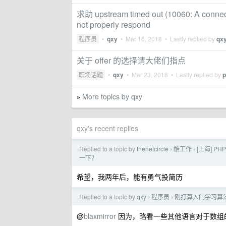
求助 upstream timed out (10060: A connect
not properly respond
程序员
•
qxy
•
Mar 16, 2018
• Lastly replied by
qx
关于 offer 的选择请大佬们指点
职场话题
•
qxy
•
Mar 23, 2018
• Lastly replied by
p
More topics by qxy
»
qxy's recent replies
Replied to a topic by
thenetcircle
酷工作
[上海] 
›
›
一下？
希望，我两年后，能有勇气投简历
Replied to a topic by
qxy
程序员
刚打算入门学习算法
›
›
@
blaxmirror
因为，略看一些其他语言对于数组的