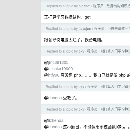
Replied to a topic by
bigshot
程序员
数据结构知识
›
›
正打算学习数据结构，get
Replied to a topic by
jiayujun
程序员
小白来请教一个
›
›
跟领导说电脑太烂了，换台电脑。
Replied to a topic by
qxy
程序员
刚打算入门学习算法
›
›
@
jmc891205
@
misaka19000
@
htfy96
真没黑 php。。。我自己就是做 ph
Replied to a topic by
qxy
程序员
刚打算入门学习算法
›
›
@
nbndco
受教了。
Replied to a topic by
qxy
程序员
刚打算入门学习算法
›
›
@
lizhenda
@
nbndco
这种题目，不能调用系统函数的吗。。