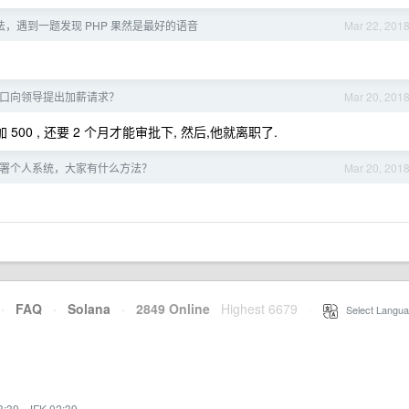
，遇到一题发现 PHP 果然是最好的语音
Mar 22, 201
口向领导提出加薪请求？
Mar 20, 201
00 , 还要 2 个月才能审批下, 然后,他就离职了.
署个人系统，大家有什么方法？
Mar 20, 201
·
FAQ
·
Solana
·
2849 Online
Highest 6679
·
Select Langua
3:39
·
JFK 02:39