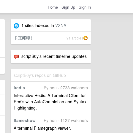
Home
Sign Up
Sign In
1 sites indexed in
VXNA
卡瓦邦噶！
91 articles
scriptB0y's recent timeline updates
scriptB0y's repos on GitHub
iredis
Python · 2738 watchers
Interactive Redis: A Terminal Client for
Redis with AutoCompletion and Syntax
Highlighting.
flameshow
Python · 1127 watchers
A terminal Flamegraph viewer.