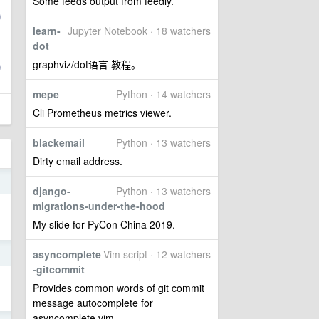
Some feeds output from feedly.
learn-
Jupyter Notebook · 18 watchers
dot
graphviz/dot语言 教程。
mepe
Python · 14 watchers
Cli Prometheus metrics viewer.
blackemail
Python · 13 watchers
Dirty email address.
4
django-
Python · 13 watchers
migrations-under-the-hood
My slide for PyCon China 2019.
asyncomplete
Vim script · 12 watchers
1
-gitcommit
。
Provides common words of git commit
message autocomplete for
asyncomplete.vim