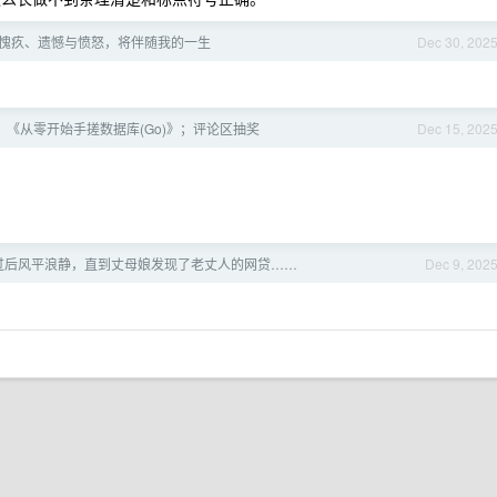
责、愧疚、遗憾与愤怒，将伴随我的一生
Dec 30, 202
《从零开始手搓数据库(Go)》；评论区抽奖
Dec 15, 202
过后风平浪静，直到丈母娘发现了老丈人的网贷……
Dec 9, 202