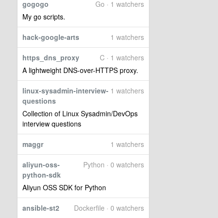
gogogo
Go · 1 watchers
My go scripts.
hack-google-arts
1 watchers
https_dns_proxy
C · 1 watchers
A lightweight DNS-over-HTTPS proxy.
linux-sysadmin-interview-
1 watchers
questions
Collection of Linux Sysadmin/DevOps
interview questions
maggr
1 watchers
aliyun-oss-
Python · 0 watchers
python-sdk
Aliyun OSS SDK for Python
ansible-st2
Dockerfile · 0 watchers