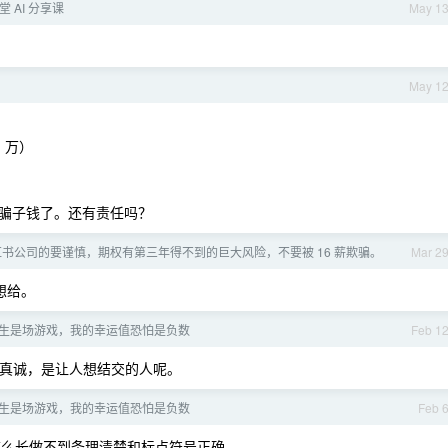
 AI 分享课
May 1
May 1
1 万）
骗子钱了。还有责任吗？
书公司的要谨慎，期权有第三年得不到的巨大风险，不要被 16 薪欺骗。
Mar 2
不想给。
生是场游戏，我的幸运值恐怕是负数
Feb 1
真诚，是让人想结交的人呢。
生是场游戏，我的幸运值恐怕是负数
Feb 
这么长做不到条理清楚和标点符号正确。