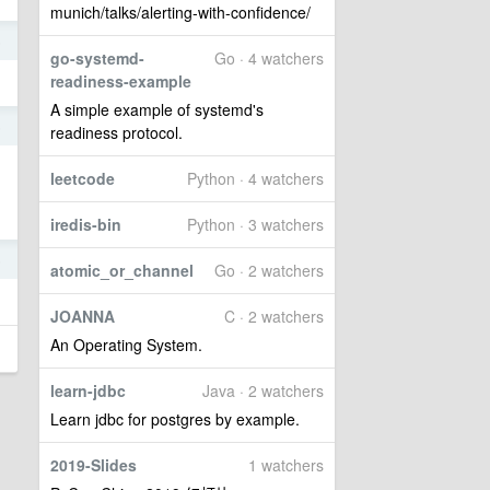
munich/talks/alerting-with-confidence/
5
go-systemd-
Go · 4 watchers
readiness-example
A simple example of systemd's
5
readiness protocol.
leetcode
Python · 4 watchers
iredis-bin
Python · 3 watchers
5
atomic_or_channel
Go · 2 watchers
JOANNA
C · 2 watchers
An Operating System.
learn-jdbc
Java · 2 watchers
Learn jdbc for postgres by example.
2019-Slides
1 watchers