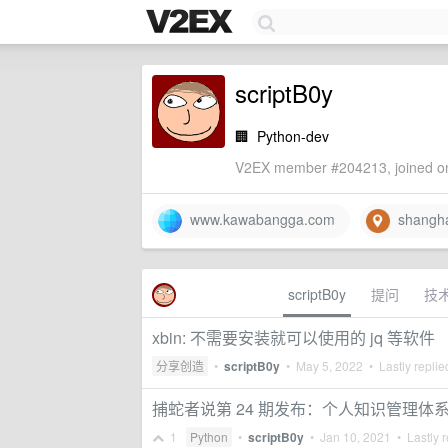
scriptB0y
🏢
Python-dev
V2EX member #204213, joined on
www.kawabangga.com
shangha
scriptB0y
提问
技
xbin: 不需要安装就可以使用的 jq 等软件
分享创造
•
scriptB0y
•
May 5, 2022
• Lastly repli
捕蛇者说第 24 期发布：个人知识管理体系
1
Python
•
scriptB0y
•
Jan 10, 2021
• Lastly r