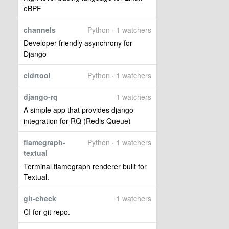
eBPF
channels
Python · 1 watchers
Developer-friendly asynchrony for
Django
cidrtool
Python · 1 watchers
django-rq
1 watchers
A simple app that provides django
integration for RQ (Redis Queue)
flamegraph-
Python · 1 watchers
textual
Terminal flamegraph renderer built for
Textual.
git-check
1 watchers
CI for git repo.