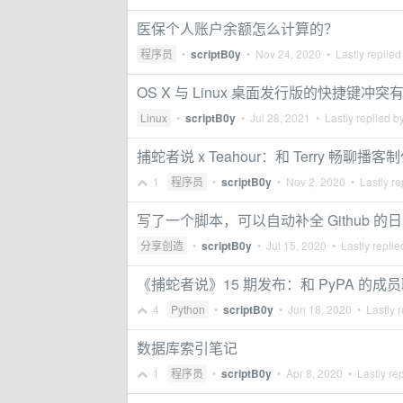
医保个人账户余额怎么计算的？
程序员
•
scriptB0y
•
Nov 24, 2020
• Lastly replied
OS X 与 Linux 桌面发行版的快捷键
Linux
•
scriptB0y
•
Jul 28, 2021
• Lastly replied b
捕蛇者说 x Teahour：和 Terry 畅
1
程序员
•
scriptB0y
•
Nov 2, 2020
• Lastly re
写了一个脚本，可以自动补全 Github 的
分享创造
•
scriptB0y
•
Jul 15, 2020
• Lastly repli
《捕蛇者说》15 期发布：和 PyPA 的成员聊
4
Python
•
scriptB0y
•
Jun 18, 2020
• Lastly r
数据库索引笔记
1
程序员
•
scriptB0y
•
Apr 8, 2020
• Lastly re