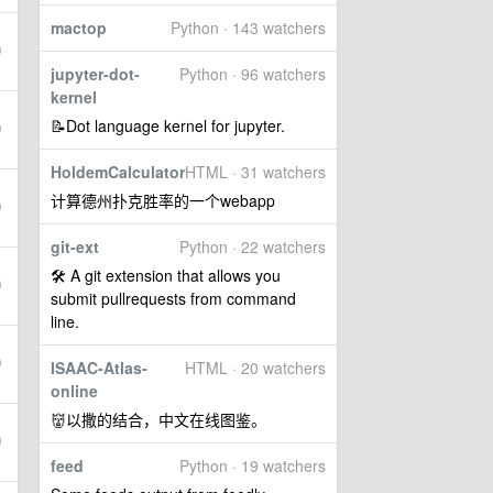
mactop
Python · 143 watchers
jupyter-dot-
Python · 96 watchers
kernel
📝Dot language kernel for jupyter.
HoldemCalculator
HTML · 31 watchers
计算德州扑克胜率的一个webapp
git-ext
Python · 22 watchers
🛠 A git extension that allows you
submit pullrequests from command
line.
ISAAC-Atlas-
HTML · 20 watchers
online
👹以撒的结合，中文在线图鉴。
feed
Python · 19 watchers