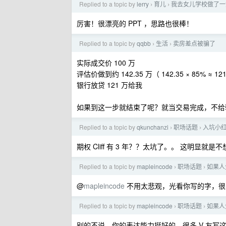
Replied to a topic by
lerry
育儿
我去女儿学校做了一堂
›
›
厉害！很漂亮的 PPT ，思路也很棒！
Replied to a topic by
qqbb
生活
卖房差点被骗了
›
›
实际成交价 100 万
评估价做到约 142.35 万（ 142.35 × 85% ≈ 12
银行放贷 121 万给我
如果到这一步就结束了呢？就当交易完成，不给
Replied to a topic by
qkunchanzi
职场话题
入坑小红
›
›
期权 Cliff 有 3 年？？太坑了。。 这明显就是
Replied to a topic by
mapleincode
职场话题
如果人
›
›
@
mapleincode
不用太悲观，光看你写的字，很
Replied to a topic by
mapleincode
职场话题
如果人
›
›
别的不说，你的表达能力挺好的，很多 V 友写