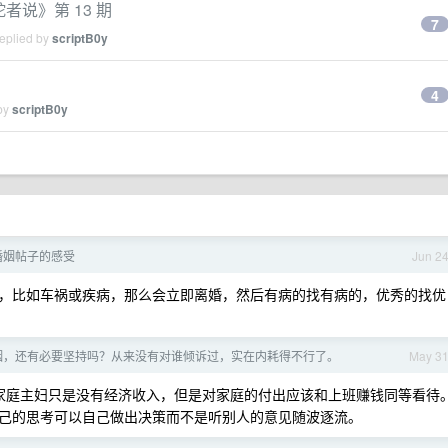
者说》第 13 期
7
replied by
scriptB0y
4
 by
scriptB0y
婚姻帖子的感受
Jun 2
，比如车祸或疾病，那么会立即离婚，然后有病的找有病的，优秀的找优
姻，还有必要坚持吗？从来没有对谁倾诉过，实在内耗得不行了。
May 3
家庭主妇只是没有经济收入，但是对家庭的付出应该和上班赚钱同等看待
己的思考可以自己做出决策而不是听别人的意见随波逐流。