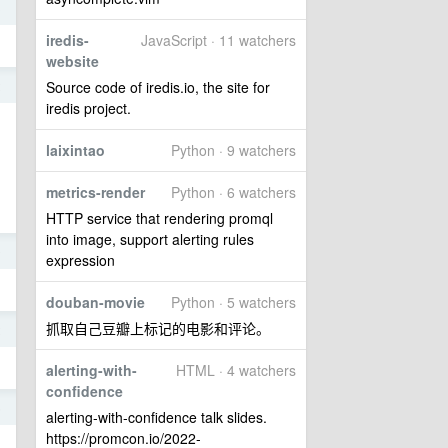
3
iredis-
JavaScript · 11 watchers
website
Source code of iredis.io, the site for
2
iredis project.
laixintao
Python · 9 watchers
metrics-render
Python · 6 watchers
HTTP service that rendering promql
into image, support alerting rules
9
expression
douban-movie
Python · 5 watchers
抓取自己豆瓣上标记的电影和评论。
2
alerting-with-
HTML · 4 watchers
confidence
6
alerting-with-confidence talk slides.
https://promcon.io/2022-