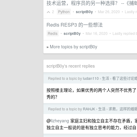
技术运营，程序员的另一种选择？ --《捕蛇
2
Python
•
scriptB0y
•
Mar 26, 2020
• Lastly 
Redis RESP3 的一些想法
Redis
•
scriptB0y
•
Mar 16, 2020
• Lastly replied
More topics by scriptB0y
»
scriptB0y's recent replies
Replied to a topic by
ludan110
生活
看了这些讨论
›
›
按照楼主理论，如果优秀的两个人突然不优秀了
秀的？
Replied to a topic by
RAHJK
生活
求救，这样的婚
›
›
@
lizheyang
家庭主妇和独立自主不存在矛盾，
独立自主一般说的是有独立思考的能力，经过自