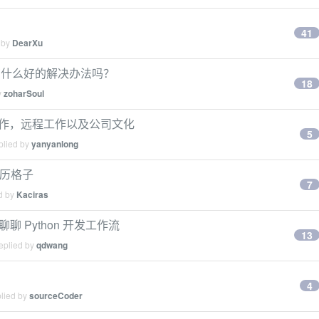
41
 by
DearXu
冲突有什么好的解决办法吗？
18
y
zoharSoul
聊播客制作，远程工作以及公司文化
5
plied by
yanyanlong
日历格子
7
ed by
Kaciras
聊 Python 开发工作流
13
eplied by
qdwang
4
plied by
sourceCoder