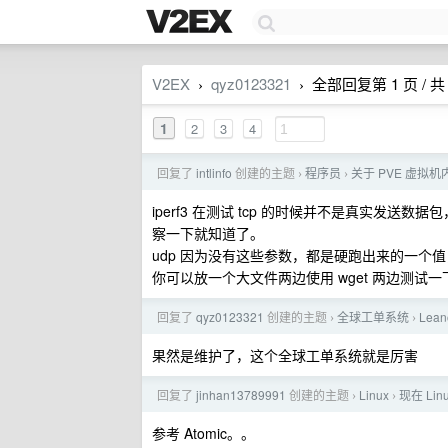
V2EX
qyz0123321
全部回复第 1 页 / 共 
›
›
1
2
3
4
回复了
intlinfo
创建的主题
程序员
关于 PVE 虚拟
›
›
iperf3 在测试 tcp 的时候并不是真实发送数据
察一下就知道了。
udp 因为没有这些参数，都是硬跑出来的一个
你可以放一个大文件两边使用 wget 两边测试一下，
回复了
qyz0123321
创建的主题
全球工单系统
Lea
›
›
果然是维护了，这个全球工单系统就是厉害
回复了
jinhan13789991
创建的主题
Linux
现在 Lin
›
›
参考 Atomic。。