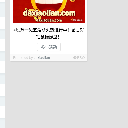
日
a股万一免五活动火热进行中！留言就
日
抽鼠标键盘！
参与活动
日
Promoted by
daxiaolian
PRO
日
日
日