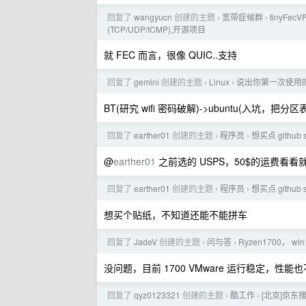
回复了
wangyucn
创建的主题
宽带症候群
tinyFe
›
›
(TCP/UDP/ICMP),开源项目
就 FEC 而言，很像 QUIC..支持
回复了
gemini
创建的主题
Linux
说出你第一次使用的 
›
›
BT(研究 wifi 密码破解)->ubuntu(入坑，把分区
回复了
earther01
创建的主题
程序员
想买点 gith
›
›
@
earther01
之前选的 USPS，50$的运费
回复了
earther01
创建的主题
程序员
想买点 gith
›
›
想买个贴纸，不知道还能不能拼车
回复了
JadeV
创建的主题
问与答
Ryzen1700， wi
›
›
没问题，目前 1700 VMware 运行稳定，性能也不
回复了
qyz0123321
创建的主题
酷工作
[北京]京东
›
›