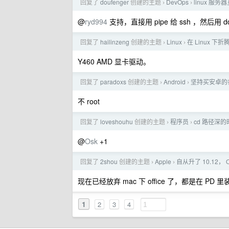
回复了
doufenger
创建的主题
DevOps
linux 服
›
›
@
ryd994
支持，直接用 pipe 给 ssh ，然后用 
回复了
hailinzeng
创建的主题
Linux
在 Linux 
›
›
Y460 AMD 显卡驱动。
回复了
paradoxs
创建的主题
Android
坚持买安卓的
›
›
不 root
回复了
loveshouhu
创建的主题
程序员
cd 路径深
›
›
@
Osk
+1
回复了
2shou
创建的主题
Apple
自从升了 10.12， O
›
›
现在已经放弃 mac 下 office 了，都是在 PD 里装 
1
2
3
4