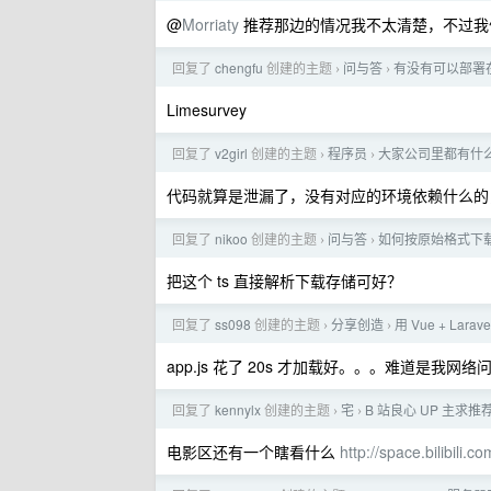
@
Morriaty
推荐那边的情况我不太清楚，不过我
回复了
chengfu
创建的主题
问与答
有没有可以部署
›
›
Limesurvey
回复了
v2girl
创建的主题
程序员
大家公司里都有什
›
›
代码就算是泄漏了，没有对应的环境依赖什么的
回复了
nikoo
创建的主题
问与答
如何按原始格式下载 H
›
›
把这个 ts 直接解析下载存储可好？
回复了
ss098
创建的主题
分享创造
用 Vue + Lara
›
›
app.js 花了 20s 才加载好。。。难道是我网络
回复了
kennylx
创建的主题
宅
B 站良心 UP 主求推
›
›
电影区还有一个瞎看什么
http://space.bilibili.