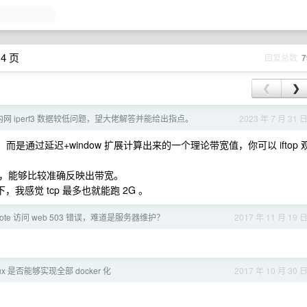
4 页
回复总数
7
❮
❯
机内网 iperf3 数据较低问题，望大佬解答并能给出指点。
2023 年 7 月 31 
包，而是通过延迟+window 扩展计算出来的一个理论带宽值，你可以 iftop 
值，能够比较准确反映出带宽。
我感觉 tcp 最多也就能跑 2G 。
note 访问 web 503 错误，难道是服务器维护？
2017 年 11 月 19 
ux 是否能够实现全部 docker 化
2017 年 10 月 30 