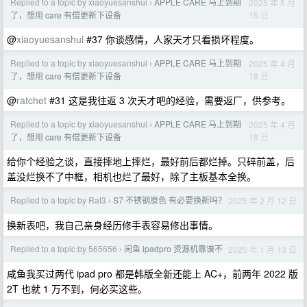
Replied to a topic by xiaoyuesanshui
APPLE CARE 马上到期
2025 年 5 月
›
15 日
了，想用 care 有偿更新下设备
@
xiaoyuesanshui
#37 你谈感情，人家天才只看损坏程度。
Replied to a topic by xiaoyuesanshui
APPLE CARE 马上到期
2025 年 4 月
›
18 日
了，想用 care 有偿更新下设备
@
ratchet
#31 这是我往返 3 次天才吧的经验，需要返厂，供参考。
Replied to a topic by xiaoyuesanshui
APPLE CARE 马上到期
2025 年 4 月
›
18 日
了，想用 care 有偿更新下设备
给你个经验之谈，直接摔地上摔烂，最好前后都烂掉。只碎前盖，后
盖没烂换不了中框，相机也烂了最好，除了主板基本全换。
Replied to a topic by Rat3
S7 不锈钢原色 有必要换新吗？
2025 年 2 月 12 日
›
换新表吧，我自己亲身经历修手表容易修出事情。
Replied to a topic by 565656
闲鱼 ipadpro 资源机靠谱不
2025 年 1 月 13 日
›
咸鱼我买过两代 ipad pro 都是韩版全新还能上 AC+，前两年 2022 版
2T 也就 1 万不到，何必买这些。