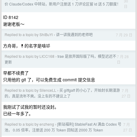
30
价 Claude/Codex 中转站，新用户注册送 1 刀评论区留 id 送 5 刀额度！
日
ID 8142
谢谢老板～
Replied to a topic by ShiBuYi
讲一讲我遇到的老师吧
7 月 29 日
›
方舟哥，💊的名字是啥🤣
Replied to a topic by LICC168
trae 是放弃国际版了吗，模型迟迟不
7 月 28
›
日
更新
早都不续费了
只用他的 git 了，可以免费生成 commit 提交信息
Replied to a topic by SilenceLL
买 giffgaff 的小心了，开始封长期漫游
7 月
›
27 日
的，真是流年不爽。没上车的不建议上了
我刚试了试我的暂时还没封。
已经一年多了。
Replied to a topic by enzheng
[新站福利] StableFast AI 满血 Codex 号
7 月
›
27 日
池， 0.05 倍率，注册送 200 万 Token 回帖送 2000 万 Token