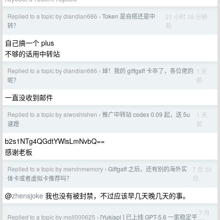
Replied to a topic by diandian666
Token 是自搭还是中
21 小时 16 分钟
›
前
转？
自己搞一个 plus
不够的话用中转站
Replied to a topic by diandian666
焯！我的 giffgaff 卡卒了，各位佬的
1 天
›
前
呢？
一直没收到邮件
Replied to a topic by aiwoshishen
推广中转站 codex 0.09 起，送 5u
1 天
›
前
速蹬
b2s1NTg4QGdtYWlsLmNvbQ==
感谢老板
Replied to a topic by mervinmemory
Giffgaff 之后，还有别的海外实
7 月 30
›
日
体卡或者虚拟卡推荐吗？
@
zhensjoke
我也没有被封禁，不过应该早几天晚几天的事。
7 月
Replied to a topic by moli000625
[Yukiapi ] 已上线 GPT-5.6 一家稳定平
›