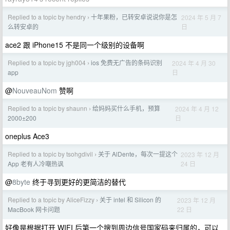
Replied to a topic by hendry
十年果粉，已转安卓说说你是怎
2024 年 5 月 7
›
日
么转安卓的
ace2 跟 iPhone15 不是同一个级别的设备啊
Replied to a topic by jgh004
ios 免费无广告的条码识别
2024 年 4 月 30
›
日
app
@
NouveauNom
赞啊
Replied to a topic by shaunn
给妈妈买什么手机，预算
2024 年 4 月 12
›
日
2000±200
oneplus Ace3
Replied to a topic by tsohgdivil
关于 AlDente，每次一提这个
2023 年 12 月
›
24 日
App 老有人冷嘲热讽
@
8byte
终于寻到更好的更简洁的替代
Replied to a topic by AliceFizzy
关于 intel 和 Silicon 的
2023 年 12 月
›
22 日
MacBook 网卡问题
好像是根据打开 WIFI 后第一个搜到周边信号国家码来归属的，可以