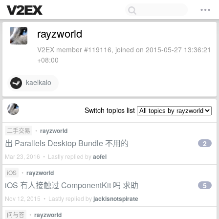
rayzworld
V2EX member #119116, joined on 2015-05-27 13:36:21
+08:00
kaelkalo
Switch topics list
二手交易
•
rayzworld
出 Parallels Desktop Bundle 不用的
2
Mar 23, 2016 • Lastly replied by
aofel
iOS
•
rayzworld
iOS 有人接触过 ComponentKit 吗 求助
5
Nov 12, 2015 • Lastly replied by
jackisnotspirate
问与答
•
rayzworld