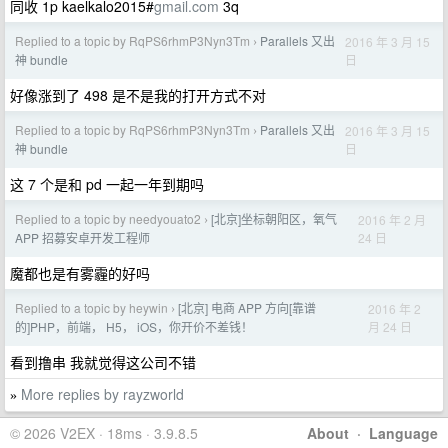
同收 1p kaelkalo2015#
gmail.com
3q
Replied to a topic by RqPS6rhmP3Nyn3Tm
Parallels 又出
2016 年 3 月 15
›
日
神 bundle
好像涨到了 498 是不是我的打开方式不对
Replied to a topic by RqPS6rhmP3Nyn3Tm
Parallels 又出
2016 年 3 月 15
›
日
神 bundle
这 7 个是和 pd 一起一年到期吗
Replied to a topic by needyouato2
[北京]坐标朝阳区，氧气
2016 年 2 月
›
24 日
APP 招募安卓开发工程师
魔都也是有雾霾的好吗
Replied to a topic by heywin
[北京] 电商 APP 方向[靠谱
2016 年 2
›
月 24 日
的]PHP，前端， H5， iOS，你开价不差钱！
看到撸串 我就觉得这公司不错
More replies by rayzworld
»
© 2026 V2EX · 18ms · 3.9.8.5
About
·
Language