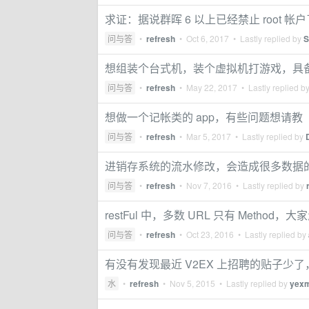
求证：据说群晖 6 以上已经禁止 root
问与答
•
refresh
•
Oct 6, 2017
• Lastly replied by
S
想组装个台式机，装个虚拟机打游戏，具备 
问与答
•
refresh
•
May 22, 2017
• Lastly replied b
想做一个记帐类的 app，有些问题想请教
问与答
•
refresh
•
Mar 5, 2017
• Lastly replied by
进销存系统的流水修改，会造成很多数据
问与答
•
refresh
•
Nov 7, 2016
• Lastly replied by
restFul 中，多数 URL 只有 Method
问与答
•
refresh
•
Oct 23, 2016
• Lastly replied by
有没有发现最近 V2EX 上招聘的贴子少
水
•
refresh
•
Nov 5, 2015
• Lastly replied by
yex