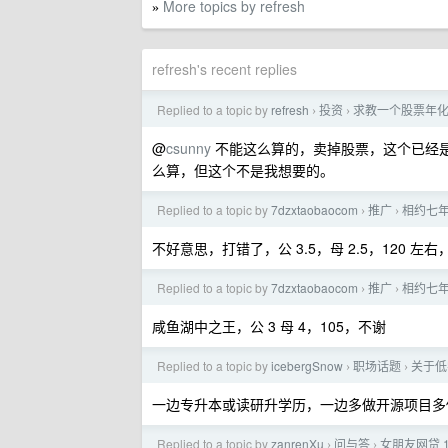
More topics by refresh
»
refresh's recent replies
Replied to a topic by
refresh
投资
求教一个股票年
›
›
@
csunny
不能这么算的，卖掉股票，这个已经
么算，但这个不是我想要的。
Replied to a topic by
7dzxtaobaocom
推广
相约七年
›
›
不好意思，打错了，公 3.5，母 2.5，120 左右，
Replied to a topic by
7dzxtaobaocom
推广
相约七年
›
›
咸鱼湖中之王，公 3 母 4，105，不谢
Replied to a topic by
icebergSnow
职场话题
关于低
›
›
一边专升本或读研升学历，一边多做开源项目多
Replied to a topic by
zanrenXu
问与答
女朋友网贷 1
›
›