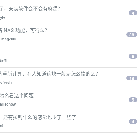
 帐户了，安装软件会不会有麻烦？
4
ylv
NAS 功能，可行么？
38
y
msg7086
5
Deffi
的重新计算，有人知道这块一般是怎么搞的么？
19
refresh
，大家怎么看这个问题
5
arischow
了，还有拉钩什么的感觉也少了一些了
4
m0