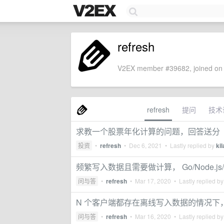
refresh
V2EX member #39682, joined on 
refresh
提问
技术
求教一个股票年化计算的问题，回答送分
投资
•
refresh
•
Dec 6, 2021
• Lastly replied by
ki
频繁写入数据且需要做计算， Go/Node.js/R
问与答
•
refresh
•
Mar 17, 2020
• Lastly replied b
N 个客户端都存在离线写入数据的情况
问与答
•
refresh
•
Mar 16, 2020
• Lastly replied b