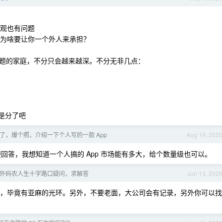
费观也有问题
，为啥要让你一个外人来承担？
题的家庭，不分只会越来越深。不分无非几点：
是分了吧
了，爆个照，介绍一下个人写的一款 App
Aug 19, 202
便回答，我想知道一个人搞的 App 市场能有多大，给个数量级也可以。
外码农人生十字路口疑问，求解答
Jun 13, 202
的层级，毕竟有亚麻的光环。另外，不要老面，大公司会有记录，另外你可以找