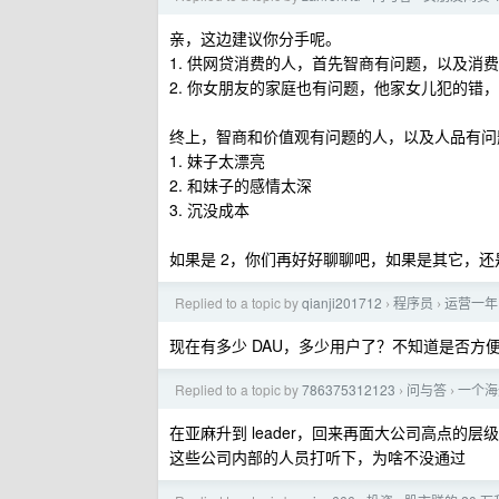
亲，这边建议你分手呢。
1. 供网贷消费的人，首先智商有问题，以及消
2. 你女朋友的家庭也有问题，他家女儿犯的错
终上，智商和价值观有问题的人，以及人品有问
1. 妹子太漂亮
2. 和妹子的感情太深
3. 沉没成本
如果是 2，你们再好好聊聊吧，如果是其它，还
Replied to a topic by
qianji201712
程序员
运营一年
›
›
现在有多少 DAU，多少用户了？不知道是否方
Replied to a topic by
786375312123
问与答
一个海
›
›
在亚麻升到 leader，回来再面大公司高点
这些公司内部的人员打听下，为啥不没通过