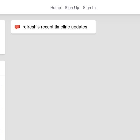
Home
Sign Up
Sign In
refresh's recent timeline updates