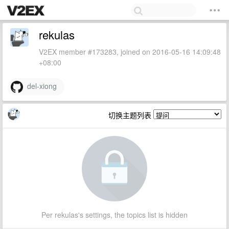
rekulas
V2EX member #173283, joined on 2016-05-16 14:09:48
+08:00
del-xiong
切换主题列表
Per rekulas's settings, the topics list is hidden