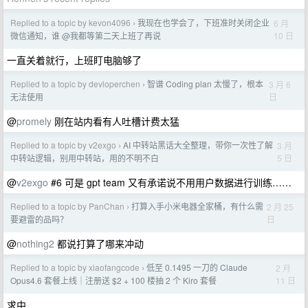
Replied to a topic by kevon4096
我现在也学会了，下班准时关闭企业
6 月
›
10 日
微信通知，谁 @我都等第二天上班了再说
一直关着就行，上班盯电脑够了
Replied to a topic by devloperchen
智谱 Coding plan 太慢了，根本
3 月 6
›
日
无法使用
@
promely
刚在站内看有人吐槽计费太猛
Replied to a topic by v2exgo
AI 中转站黑话大全整理，带你一次性了解
3 月
›
5 日
中转站逻辑，别用中转站，用的不明不白
@
v2exgo
#6 可是 gpt team 又有承诺说不用用户数据进行训练……
Replied to a topic by PanChan
打算入手小米电器全家桶，有什么需
2 月 25
›
日
要避雷的品吗？
@
nothing2
都说打算了哪来冲动
Replied to a topic by xiaofangcode
低至 0.1495 一刀的 Claude
2 月
›
11 日
Opus4.6 套餐上线｜注册送 $2 + 100 楼抽 2 个 Kiro 套餐
求中