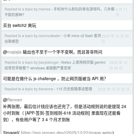
Replied to a topic by memos
手机有什么耐玩的单击游戏吗，几年都
2 月 11
›
日
不腻的那种？
买台 switch2 爽玩
Replied to a topic by coconutwater
小米 mino v2 flash 套壳
2025 年 12 月 26
›
日
谷歌模型
@
majiajia
输出也不至于一个字不变啊，而且答非所问
Replied to a topic by jiaoyidongxi
firefox 上使用网页版 gemini
2025 年 12
›
月 26 日
经常性导致整个 windows 桌面都严重变顿
可能是在做什么 js challenge ，防止网页版被当 API 用？
Replied to a topic by thereone
115 历史跑路事迹整理
2025 年 12 月 22 日
›
@
Rennen
补两张图，最后估计钱应该也还完了，但是活动规则说的是提现 24
小时到账（ [APP-签到-签到规则-618 活动规则] 里面现在还能看
到），有些用户等了 3 4 个月才到账
![image](
https://img.rennen.dev/i/2025/12/22/image.webp
)