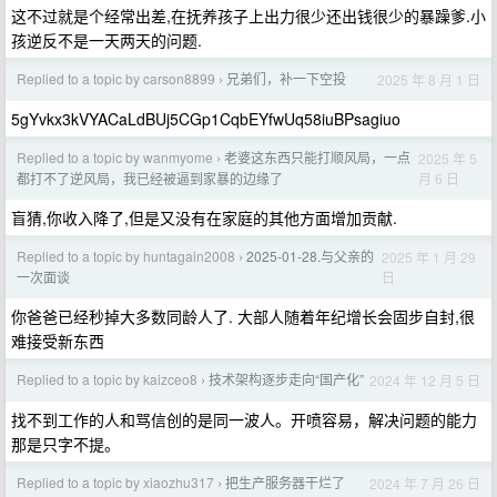
这不过就是个经常出差,在抚养孩子上出力很少还出钱很少的暴躁爹.小
孩逆反不是一天两天的问题.
Replied to a topic by carson8899
兄弟们，补一下空投
2025 年 8 月 1 日
›
5gYvkx3kVYACaLdBUj5CGp1CqbEYfwUq58iuBPsagiuo
Replied to a topic by wanmyome
老婆这东西只能打顺风局，一点
2025 年 5
›
月 6 日
都打不了逆风局，我已经被逼到家暴的边缘了
盲猜,你收入降了,但是又没有在家庭的其他方面增加贡献.
Replied to a topic by huntagain2008
2025-01-28.与父亲的
2025 年 1 月 29
›
日
一次面谈
你爸爸已经秒掉大多数同龄人了. 大部人随着年纪增长会固步自封,很
难接受新东西
Replied to a topic by kaizceo8
技术架构逐步走向“国产化”
2024 年 12 月 5 日
›
找不到工作的人和骂信创的是同一波人。开喷容易，解决问题的能力
那是只字不提。
Replied to a topic by xiaozhu317
把生产服务器干烂了
2024 年 7 月 26 日
›