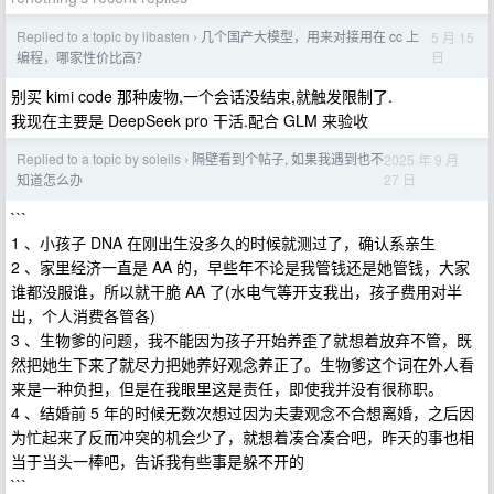
Replied to a topic by libasten
几个国产大模型，用来对接用在 cc 上
5 月 15
›
日
编程，哪家性价比高？
别买 kimi code 那种废物,一个会话没结束,就触发限制了.
我现在主要是 DeepSeek pro 干活.配合 GLM 来验收
Replied to a topic by soleils
隔壁看到个帖子, 如果我遇到也不
2025 年 9 月
›
27 日
知道怎么办
```
1 、小孩子 DNA 在刚出生没多久的时候就测过了，确认系亲生
2 、家里经济一直是 AA 的，早些年不论是我管钱还是她管钱，大家
谁都没服谁，所以就干脆 AA 了(水电气等开支我出，孩子费用对半
出，个人消费各管各)
3 、生物爹的问题，我不能因为孩子开始养歪了就想着放弃不管，既
然把她生下来了就尽力把她养好观念养正了。生物爹这个词在外人看
来是一种负担，但是在我眼里这是责任，即使我并没有很称职。
4 、结婚前 5 年的时候无数次想过因为夫妻观念不合想离婚，之后因
为忙起来了反而冲突的机会少了，就想着凑合凑合吧，昨天的事也相
当于当头一棒吧，告诉我有些事是躲不开的
```