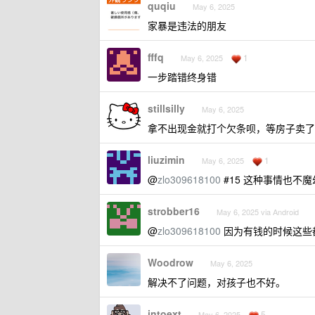
quqiu
May 6, 2025
家暴是违法的朋友
fffq
1
May 6, 2025
一步踏错终身错
stillsilly
May 6, 2025
拿不出现金就打个欠条呗，等房子卖了
liuzimin
1
May 6, 2025
@
zlo309618100
#15 这种事情也不
strobber16
May 6, 2025 via Android
@
zlo309618100
因为有钱的时候这些
Woodrow
May 6, 2025
解决不了问题，对孩子也不好。
intoext
5
May 6, 2025