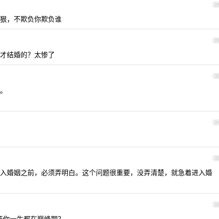
2
狠，不欺负你欺负谁
2
才结婚的？太惨了
3
。
3
3
入婚姻之前，必须弄明白。这个问题很重要，没弄清楚，就急着进入婚
3
证你一生都在巅峰期？