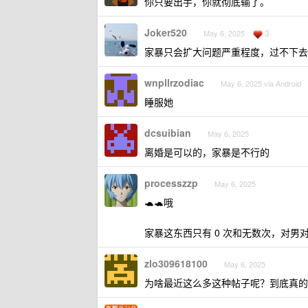
你只要出手，你就彻底输了。
Joker520
3
May 6, 2025
家暴只会扩大问题严重程度，过不下去
wnpllrzodiac
May 6, 2025 via Android
睡服她
dcsuibian
May 6, 2025
离婚是可以的，家暴是不行的
processzzp
May 6, 2025
🐢🐢哦
家暴这东西只有 0 次和无数次，对男
zlo309618100
May 6, 2025
为啥最近这么多这种帖子呢？到底真的