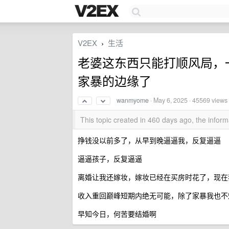
V2EX
生活
›
老婆这东西只能打顺风局，
家暴的边缘了
wanmyome
·
May 6, 2025
· 45569 views
This topic created in 460 days ago, the info
挣钱没以前多了，从早到晚逼逼我，反复逼逼
逼逼孩子，反复逼逼
离婚让我还嫁妆，嫁妆已经在买房时花了，现在
收入重回巅峰短期内绝无可能，除了家暴我也不
早知今日，何苦要结婚啊