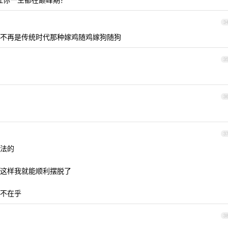
3
不再是传统时代那种嫁鸡随鸡嫁狗随狗
3
3
3
法的
这样我就能顺利摆脱了
不在乎
3