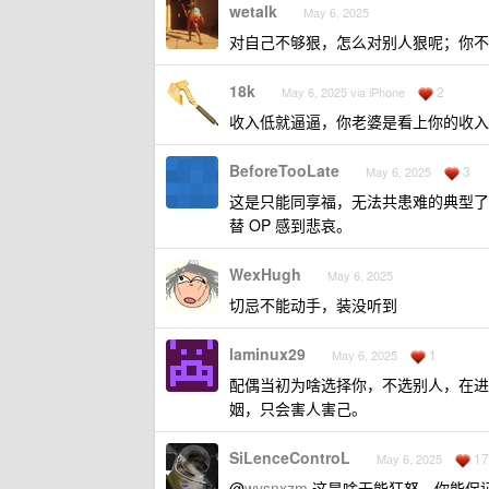
wetalk
May 6, 2025
对自己不够狠，怎么对别人狠呢；你不
18k
2
May 6, 2025 via iPhone
收入低就逼逼，你老婆是看上你的收入
BeforeTooLate
3
May 6, 2025
这是只能同享福，无法共患难的典型了
替 OP 感到悲哀。
WexHugh
May 6, 2025
切忌不能动手，装没听到
laminux29
1
May 6, 2025
配偶当初为啥选择你，不选别人，在进
姻，只会害人害己。
SiLenceControL
17
May 6, 2025
@
wysnxzm
这是啥无能狂怒，你能保