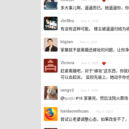
多大事儿啊，逼逼而已。她逼逼你，你
JinShu
May 6, 2025
有没有这种可能， 楼主被逼逼归结为
bigtan
May 6, 2025
家暴就不是离婚还嫁妆的问题，让你净
Victora
1
May 6, 2025
赶紧离婚吧，对于“嫁妆”这东西，你
可以去起诉。 监控先装上，她动手你
tangv2
May 6, 2025
@
quqiu
#16 家暴完，然后法院火葬场
haidaomihuan
May 6, 2025
尝试让老婆调整心态，如果改变不了，