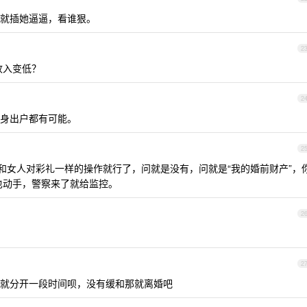
就插她逼逼，看谁狠。
2
收入变低？
2
身出户都有可能。
2
就和女人对彩礼一样的操作就行了，问就是没有，问就是“我的婚前财产”，
也动手，警察来了就给监控。
2
2
就分开一段时间呗，没有缓和那就离婚吧