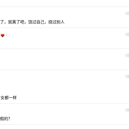
1
了，就离了吧，饶过自己，绕过别人
3
1
1
1
对女都一样
1
假的？