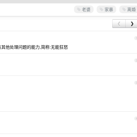
老婆
家暴
离婚
❮
❯
其他处理问题的能力,简称:无能狂怒