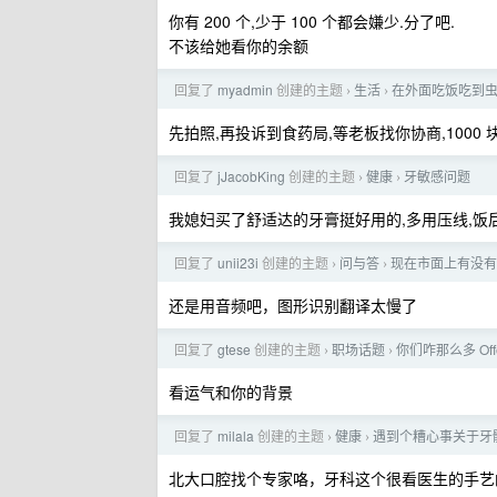
你有 200 个,少于 100 个都会嫌少.分了吧.
不该给她看你的余额
回复了
myadmin
创建的主题
生活
在外面吃饭吃到
›
›
先拍照,再投诉到食药局,等老板找你协商,1000 
回复了
jJacobKing
创建的主题
健康
牙敏感问题
›
›
我媳妇买了舒适达的牙膏挺好用的,多用压线,饭
回复了
unii23i
创建的主题
问与答
现在市面上有没有
›
›
还是用音频吧，图形识别翻译太慢了
回复了
gtese
创建的主题
职场话题
你们咋那么多 Off
›
›
看运气和你的背景
回复了
milala
创建的主题
健康
遇到个糟心事关于牙
›
›
北大口腔找个专家咯，牙科这个很看医生的手艺