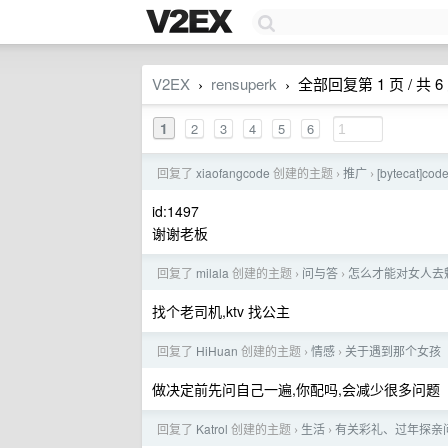
V2EX
rensuperk
全部回复第 1 页 / 共 6
›
›
1
2
3
4
5
6
回复了
xiaofangcode
创建的主题
推广
[bytecat
›
›
id:1497
谢谢老板
回复了
milala
创建的主题
问与答
怎么才能对女人去
›
›
找个老司机,ktv 找公主
回复了
HiHuan
创建的主题
情感
关于遇到那个女孩
›
›
做决定前先问自己一遍,你配吗,会减少很多问题
回复了
Katrol
创建的主题
生活
有关彩礼、过年探亲
›
›