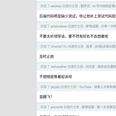
回复了
akakidz
创建的主题
程序员
AI 写代码的反噬
›
›
后端代码明显缺少测试，你让他补上测试代码就
回复了
propheteee
创建的主题
职场话题
分享一次
›
›
不要太听领导话，要不然有好处不会想着呢
回复了
Charlie17Li
创建的主题
投资
[炒股]大家炒
›
›
及时止损
回复了
helloeather
创建的主题
问与答
国庆去玩遇
›
›
不想陪就等着起诉呗
回复了
jsjcjsjc
创建的主题
YouTube
油管上大家有啥
›
›
袁腾飞？
回复了
pochy06
创建的主题
职场话题
第一次当面试
›
›