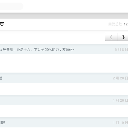
 页
回复总数
12
❮
❯
]codex 免费用，还送十刀，中奖率 20%助力 v 友编码~
6 月 8 
魅
2 月 28 
1 月 26 
问题
1 月 19 