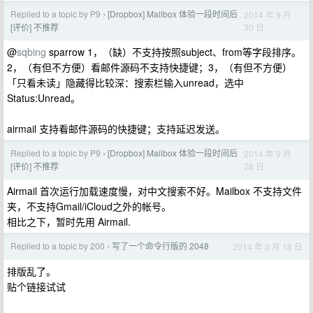
Replied to a topic by P9
[Dropbox] Mailbox 体验一段时间后
2014 年 9 月
›
30 日
[评价] 不推荐
@
sqbing
sparrow 1，（缺）不支持按照subject、from等字段排序。
2，（有但不方便）看邮件源码不支持快捷键；3，（有但不方便）
「只看未读」隐藏得比较深：搜索栏输入unread，选中
Status:Unread。
airmail 支持看邮件源码的快捷键；支持延迟发送。
Replied to a topic by P9
[Dropbox] Mailbox 体验一段时间后
2014 年 9 月
›
28 日
[评价] 不推荐
Airmail 首次运行加载速度慢，对中文搜索不好。Mailbox 不支持文件
夹，不支持Gmail/iCloud之外的帐号。
相比之下，暂时先用 Airmail.
Replied to a topic by 200
写了一个命令行版的 2048
2014 年 3 月 18 日
›
排版乱了。
贴个链接试试