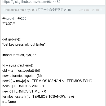
https://gist.github.com/zhasm/9614482
Replied to a topic by 200
写了一个命令行版的 2048
2014 年 3 月 18 日
›
@
jprovim
@
200
可以使用
```
def getkey():
"get key press without Enter"
import termios, sys, os
fd = sys.stdin.fileno()
old = termios.tcgetattr(fd)
new = termios.tcgetattr(fd)
new[3] = new[3] & ~TERMIOS.ICANON & ~TERMIOS.ECHO
new[6][TERMIOS.VMIN] = 1
new[6][TERMIOS.VTIME] = 0
termios.tcsetattr(fd, TERMIOS.TCSANOW, new)
c = None