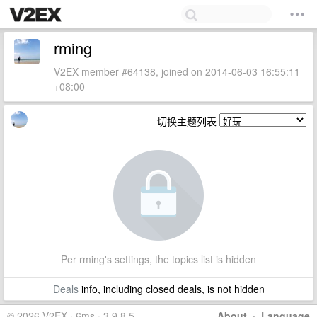
rming
V2EX member #64138, joined on 2014-06-03 16:55:11
+08:00
切换主题列表
Per rming's settings, the topics list is hidden
Deals
info, including closed deals, is not hidden
© 2026 V2EX · 6ms · 3.9.8.5
About
·
Language