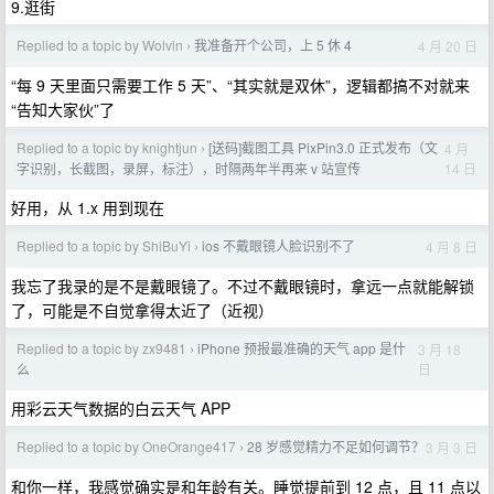
9.逛街
Replied to a topic by Wolvin
我准备开个公司，上 5 休 4
4 月 20 日
›
“每 9 天里面只需要工作 5 天”、“其实就是双休”，逻辑都搞不对就来
“告知大家伙”了
Replied to a topic by knightjun
[送码]截图工具 PixPin3.0 正式发布（文
4 月
›
14 日
字识别，长截图，录屏，标注），时隔两年半再来 v 站宣传
好用，从 1.x 用到现在
Replied to a topic by ShiBuYi
ios 不戴眼镜人脸识别不了
4 月 8 日
›
我忘了我录的是不是戴眼镜了。不过不戴眼镜时，拿远一点就能解锁
了，可能是不自觉拿得太近了（近视）
Replied to a topic by zx9481
iPhone 预报最准确的天气 app 是什
3 月 18
›
日
么
用彩云天气数据的白云天气 APP
Replied to a topic by OneOrange417
28 岁感觉精力不足如何调节？
3 月 3 日
›
和你一样，我感觉确实是和年龄有关。睡觉提前到 12 点，且 11 点以