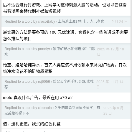
后不适合进行打游戏、上网学习这种刺激大脑的活动。也可以尝试看
书看漫画来替代刷社媒和短视频
Replied to a topic by crocoBaby
上海迪士尼已打卡，人已老实
2 月 24 日
›
最实惠的方法是买各项的 180 元优速通，套餐包含一些普通或不需要
怎么排队的项目
Replied to a topic by ponelyr
家中矿泉水如何选择？口粮
2025 年 12 月 18
›
日
水
怡宝、娃哈哈纯净水，首先人类应该不用依赖水来补充矿物质，其次
纯净水浇花不怕矿物质累积
Replied to a topic by rcj6056
给父母个新手机 2-3k 求推
2025 年 11 月 14
›
日
荐
moto 真没什么广告，最近在用 x70 air
Replied to a topic by xiebaota
2 千的戴森到底值不值买，有
2025 年 8 月
›
28 日
兄弟给答疑下不
值，送礼更值，我买的红色礼盒