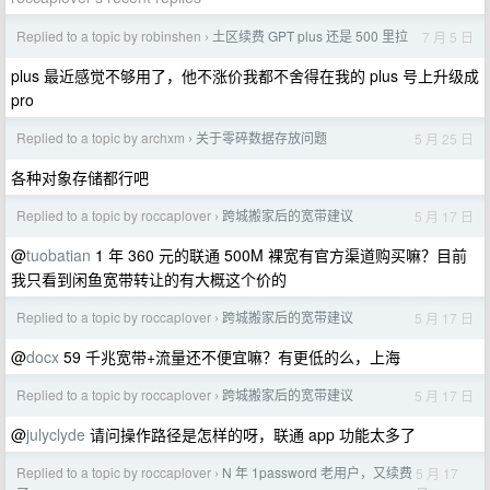
Replied to a topic by robinshen
土区续费 GPT plus 还是 500 里拉
7 月 5 日
›
plus 最近感觉不够用了，他不涨价我都不舍得在我的 plus 号上升级成
pro
Replied to a topic by archxm
关于零碎数据存放问题
5 月 25 日
›
各种对象存储都行吧
Replied to a topic by roccaplover
跨城搬家后的宽带建议
5 月 17 日
›
@
tuobatian
1 年 360 元的联通 500M 裸宽有官方渠道购买嘛？目前
我只看到闲鱼宽带转让的有大概这个价的
Replied to a topic by roccaplover
跨城搬家后的宽带建议
5 月 17 日
›
@
docx
59 千兆宽带+流量还不便宜嘛？有更低的么，上海
Replied to a topic by roccaplover
跨城搬家后的宽带建议
5 月 17 日
›
@
julyclyde
请问操作路径是怎样的呀，联通 app 功能太多了
Replied to a topic by roccaplover
N 年 1password 老用户，又续费
5 月 17
›