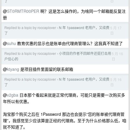
日
了
@
ST0RMTR00PER
啊？这是怎么操作的，为啥同一个邮箱能反复注
册
Replied to a topic by roccaplover
N 年 1password 老用户，又续费
5 月 17
›
日
了
@
suhu
教育优惠的显示也是账单由代理商管理么？这我真不知道了
Replied to a topic by roccaplover
小项目的作者不回邮件还挺打击用
5 月 16
›
日
户信心的
@
ktyang
是项目插件里面留的联系邮箱
Replied to a topic by roccaplover
N 年 1password 老用户，又续费
5 月 16
›
日
了
@
v2gba
日本那个看起来就是正常代理商，可能只是需要一次购买多
年所以有优惠。
淘宝那个购买之后在 1Password 那边也会提示“您的账单被代理商管
理”，我感觉至少应该算是正经的代理商。至于为什么价格那么低，咱
就不知道了。