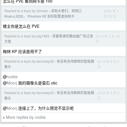
怎么在 PVE 看到网卡是 100
Replied to a topic by SmHan
求助大佬们，双网口
2020 年 3
›
月 26 日
iKuai+LEDE， Proxmox VE 如何配置虚拟网卡
楼主你是怎么在 PVE
Replied to a topic by pig1983
求最靠谱的路由器广告过滤
2019 年 2 月 18
›
日
方案
梅林 KP 应该是用不了
Replied to a topic by kennedy32
有没有支持群晖的智能摄
2018 年 8 月 9
›
日
像头
@
rockts
@
Moorj
我的摄像头是萤石 c6c
Replied to a topic by kennedy32
有没有支持群晖的智能摄
2018 年 8 月 9
›
日
像头
@
Moorj
连接上了，为什么预览不显示呢
More replies by rockts
»