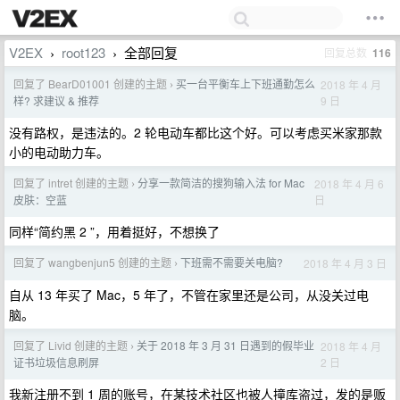
V2EX
root123
全部回复
回复总数
116
›
›
回复了 BearD01001 创建的主题
买一台平衡车上下班通勤怎么
2018 年 4 月
›
9 日
样? 求建议 & 推荐
没有路权，是违法的。2 轮电动车都比这个好。可以考虑买米家那款
小的电动助力车。
回复了 intret 创建的主题
分享一款简洁的搜狗输入法 for Mac
2018 年 4 月 6
›
日
皮肤：空蓝
同样“简约黑 2 ”，用着挺好，不想换了
回复了 wangbenjun5 创建的主题
下班需不需要关电脑?
2018 年 4 月 3 日
›
自从 13 年买了 Mac，5 年了，不管在家里还是公司，从没关过电
脑。
回复了 Livid 创建的主题
关于 2018 年 3 月 31 日遇到的假毕业
2018 年 4 月
›
2 日
证书垃圾信息刷屏
我新注册不到 1 周的账号，在某技术社区也被人撞库盗过，发的是贩