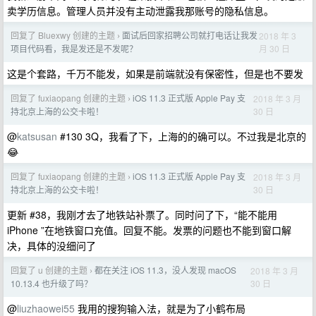
卖学历信息。管理人员并没有主动泄露我那账号的隐私信息。
回复了 Bluexwy 创建的主题
面试后回家招聘公司就打电话让我发
2018 年 3
›
月 30 日
项目代码看，我是发还是不发呢？
这是个套路，千万不能发，如果是前端就没有保密性，但是也不要发
回复了 fuxiaopang 创建的主题
iOS 11.3 正式版 Apple Pay 支
2018 年 3 月
›
30 日
持北京上海的公交卡啦！
@
katsusan
#130 3Q，我看了下，上海的的确可以。不过我是北京的
😂
回复了 fuxiaopang 创建的主题
iOS 11.3 正式版 Apple Pay 支
2018 年 3 月
›
30 日
持北京上海的公交卡啦！
更新 #38，我刚才去了地铁站补票了。同时问了下，“能不能用
iPhone ”在地铁窗口充值。回复不能。发票的问题也不能到窗口解
决，具体的没细问了
回复了 u 创建的主题
都在关注 iOS 11.3，没人发现 macOS
2018 年 3 月
›
30 日
10.13.4 也升级了吗？
@
liuzhaowei55
我用的搜狗输入法，就是为了小鹤布局