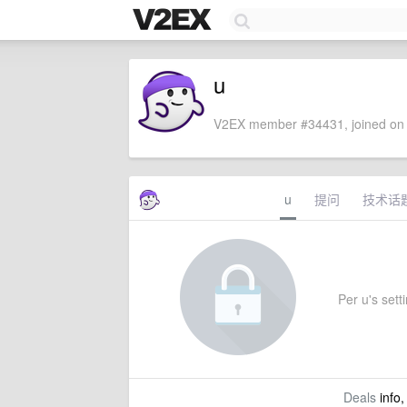
u
V2EX member #34431, joined on 
u
提问
技术话
Per u's setti
Deals
info,