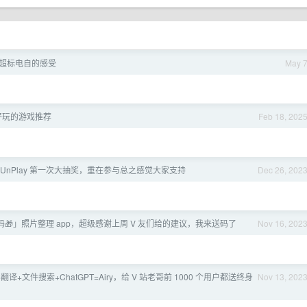
超标电自的感受
May 
好玩的游戏推荐
Feb 18, 202
UnPlay 第一次大抽奖，重在参与总之感觉大家支持
Dec 26, 202
🎁」照片整理 app，超级感谢上周 V 友们给的建议，我来送码了
Nov 16, 202
翻译+文件搜索+ChatGPT=Airy，给 V 站老哥前 1000 个用户都送终身
Nov 13, 202