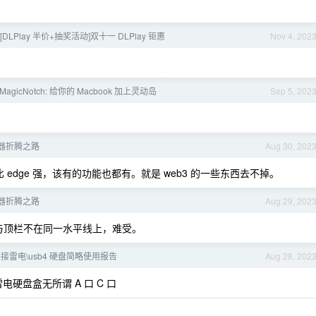
[DLPlay 半价+抽奖活动]双十一 DLPlay 钜惠
Nov 4, 202
 MagicNotch: 给你的 Macbook 加上灵动岛
Sep 5, 202
览器折腾之路
Aug 30, 202
，比 edge 强，该有的功能也都有。就是 web3 的一些东西去不掉。
览器折腾之路
Aug 29, 202
按钮与顶栏不在同一水平线上，难受。
i 外接雷电\usb4 硬盘简略使用报告
Aug 28, 202
电硬盘盒无所谓 A 口 C 口