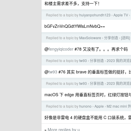
和楼主需求差不多，支持一下！
Replied to a topic by
huiyanpohundh123
Apple TV
›
›
bGFvZnVnQGdtYWlsLmNvbQ==
Replied to a topic by
MaxSoloware
分享创造
[送码]
›
›
@
fengyiqicoder
#78 又没有了。。。再求个码
Replied to a topic by
tw93
分享创造
2023 我的浏
›
›
@
tw93
#76 其实 brave 的垂直标签做的挺好
Replied to a topic by
tw93
分享创造
2023 我的浏
›
›
macOS 下 edge 用垂直标签页时，红绿灯
Replied to a topic by
hunono
Apple
M2 mac min
›
›
好像是非雷电 4 的硬盘盒不能用 C 口装系统，雷
More replies by u
»