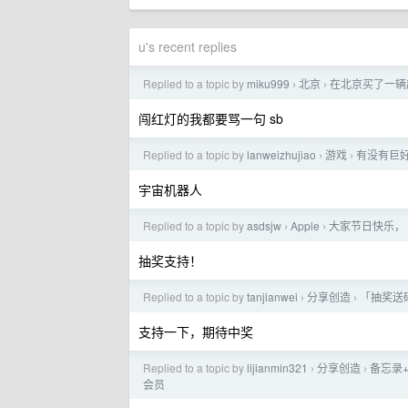
u's recent replies
Replied to a topic by
miku999
北京
在北京买了一辆
›
›
闯红灯的我都要骂一句 sb
Replied to a topic by
lanweizhujiao
游戏
有没有巨
›
›
宇宙机器人
Replied to a topic by
asdsjw
Apple
大家节日快乐， 
›
›
抽奖支持！
Replied to a topic by
tanjianwei
分享创造
「抽奖送码
›
›
支持一下，期待中奖
Replied to a topic by
lijianmin321
分享创造
备忘录+
›
›
会员