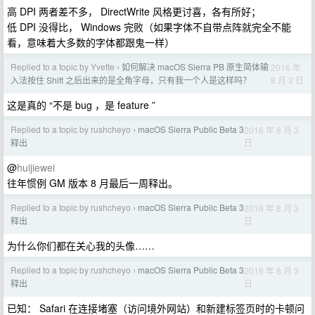
高 DPI 两者差不多， DirectWrite 风格更讨喜，各有所好；
低 DPI 没得比， Windows 完败（如果字体不自带点阵就完全不能
看，意味着大多数的字体都跟鬼一样）
Replied to a topic by Yvette
如何解决 macOS Sierra PB 原生简体输
2016 年
›
8 月 3 日
入法按住 Shift 之后出来的是全角字母，只有我一个人是这样吗？
这是真的 “不是 bug ，是 feature ”
Replied to a topic by rushcheyo
macOS Sierra Public Beta 3
2016 年 8 月 3
›
日
释出
@
huijiewei
往年惯例 GM 版本 8 月最后一周释出。
Replied to a topic by rushcheyo
macOS Sierra Public Beta 3
2016 年 8 月 3
›
日
释出
为什么你们都在关心我的头像……
Replied to a topic by rushcheyo
macOS Sierra Public Beta 3
2016 年 8 月 3
›
日
释出
已知： Safari 在连接堵塞（访问境外网站）和新建标签页时的卡顿问