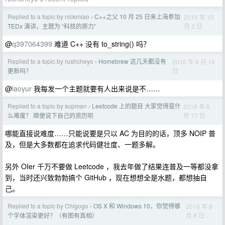
Replied to a topic by nickmiao
C++之父 10 月 25 日来上海参加
2016 年 10
›
月 2 日
TEDx 演讲，主题为 “科技的原力”
@
q397064399
难道 C++ 没有 to_string() 吗？
Replied to a topic by rushcheyo
Homebrew 这几天都没有
2016 年 8 月 18
›
日
更新吗？
@
laoyur
我每发一个主题就要有人出来说是不……
Replied to a topic by supman
Leetcode 上的题目 大家觉得是什
2016 年 8
›
月 17 日
么难度？ 顺便说下自己的资历呗
哪能直接说难度……只能说要是只以 AC 为目的的话，顶多 NOIP 普
及，但是大多数都在追求代码健壮度、一题多解。
另外 OIer 千万不要做 Leetcode ，我去年做了结果连普及一等都没拿
到，当时还兴致勃勃搞个 GitHub ，现在想想全是水题，都想抽自
己。
Replied to a topic by Chigogo
OS X 和 Windows 10，你觉得哪
2016 年 8
›
月 8 日
个字体渲染更好？（有图有真相）