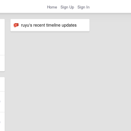
Home
Sign Up
Sign In
ruyu's recent timeline updates