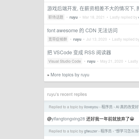
游戏后端开发, 在薪资相差不大的情况下, 腾
职场话题
•
ruyu
•
Mar 18, 2021
• Lastly replied by
font awesome 的 CDN 无法访问
宽带症候群
•
ruyu
•
Jul 13, 2020
• Lastly replied b
把 VSCode 变成 RSS 阅读器
Visual Studio Code
•
ruyu
•
May 21, 2020
• Lastly
More topics by ruyu
»
ruyu's recent replies
Replied to a topic by
iloveyou
程序员
AI 真的改
›
›
@
yifangtongxing28
还好我一年前就放弃了😀
Replied to a topic by
gfwuzer
程序员
“想学习怎么当
›
›