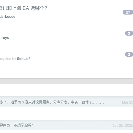
讯和上海 EA 选哪个?
37
darkcode
2
y
ruyu
3
 replied by
SenLief
变好多了，站里再也没人讨论微服务、分库分表、事务一致性了。。。。
Mar 2
程序员，不想学编程”
Nov 25, 202