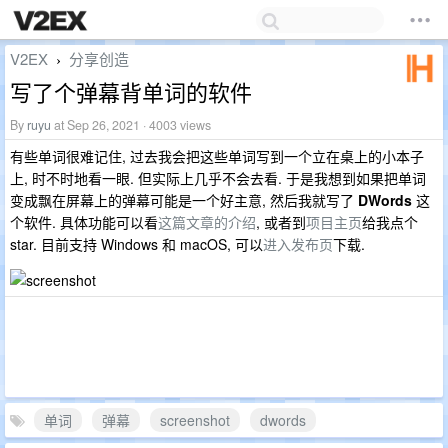
V2EX
分享创造
›
写了个弹幕背单词的软件
By
ruyu
at Sep 26, 2021 · 4003 views
有些单词很难记住, 过去我会把这些单词写到一个立在桌上的小本子
上, 时不时地看一眼. 但实际上几乎不会去看. 于是我想到如果把单词
变成飘在屏幕上的弹幕可能是一个好主意, 然后我就写了
DWords
这
个软件. 具体功能可以看
这篇文章的介绍
, 或者到
项目主页
给我点个
star. 目前支持 Windows 和 macOS, 可以
进入发布页
下载.
单词
弹幕
screenshot
dwords