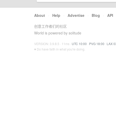
About
·
Help
·
Advertise
·
Blog
·
API
创意工作者们的社区
World is powered by solitude
VERSION: 3.9.8.5 · 11ms ·
UTC 10:00
·
PVG 18:00
·
LAX 0
♥ Do have faith in what you're doing.