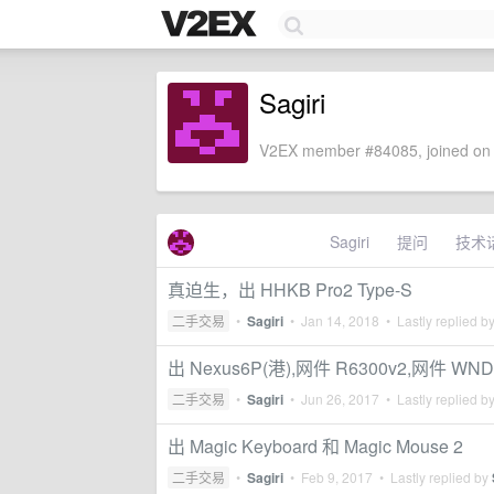
Sagiri
V2EX member #84085, joined on 
Sagiri
提问
技术
真迫生，出 HHKB Pro2 Type-S
二手交易
•
Sagiri
•
Jan 14, 2018
• Lastly replied b
出 Nexus6P(港),网件 R6300v2,网件 WND
二手交易
•
Sagiri
•
Jun 26, 2017
• Lastly replied b
出 Magic Keyboard 和 Magic Mouse 2
二手交易
•
Sagiri
•
Feb 9, 2017
• Lastly replied by