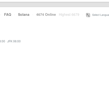
·
FAQ
·
Solana
·
4674 Online
Highest 6679
·
Select Langua
3:00
·
JFK 06:00