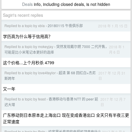
Deals
info, including closed deals, is not hidden
Sagiri's recent replies
Replied to a topic by xbla
20180115 午夜俱乐部
2018 年 1 月 15 日
›
学历高为什么等于信用高？
Replied to a topic by mokeyjay
突然发现戴尔燃 7000 二代开售，
2018 年 1
›
月 6 日
可能是比小米笔记本更好的选择
这个价格...上个月秒杀 4799
Replied to a topic by love4taylor
超清 第 68 回红白+杰尼
2017 年 12 月 31
›
日
斯跨年
又一年
Replied to a topic by feast
香港移动与香港 NTT 的 peer 延
2017 年 12 月 7
›
日
迟大增
广东移动到日本原本走上海出口 现在变成香港出口 全天只有半夜三更
正常速度
Replied to a topic by Pete
给家里长辈用的电视机顶盒有什么
2017 年 9 月 8