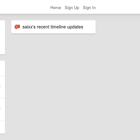
Home
Sign Up
Sign In
saixx's recent timeline updates