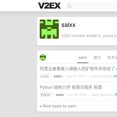
saixx
V2EX member #495615, joined on
saixx
提问
技术
阿里云被黑客入侵植入挖矿软件并修改了 ssh
Linux
•
saixx
•
Aug 14, 2020
• Lastly replied by
v2
Python 结构力学 有限元程序 有偿
Python
•
saixx
•
Jun 23, 2020
• Lastly replied by
T
More topics by saixx
»