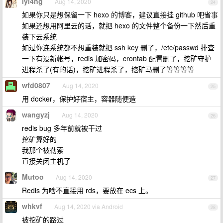
lyi4ng
Aug 14, 2020
24
如果你只是想保留一下 hexo 的博客，建议直接挂 github 吧省事
如果还想用阿里云的话，就把 hexo 的文件整个备份一下然后重
装下云系统
如过你连系统都不想重装就把 ssh key 删了，/etc/passwd 排查
一下有没新帐号，redis 加密码，crontab 配置删了，挖矿守护
进程杀了(有的话)，挖矿进程杀了，挖矿马删了等等等等
wfd0807
Aug 14, 2020
25
用 docker，保护好宿主，容器随便造
wangyzj
Aug 14, 2020
26
redis bug 多年前就被干过
挖矿算好的
我那个被勒索
直接关闭主机了
Mutoo
Aug 14, 2020
27
Redis 为啥不直接用 rds，要放在 ecs 上。
whkvf
Aug 14, 2020 via Android
28
被挖矿的路过