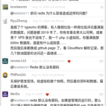
levelworm
Aug 14, 2020 via Android
8
@
webshe11
求问 redis 为什么容易造成这样的问题？
RyuZheng
Aug 14, 2020 via iPhone
9
我搭了个 typecho 的博客，有人像倒垃圾一样用垃圾评论塞满我
的数据库，问题是都 2019 年了，你有本事去黑大公司啊，或者
黑个 VPS 我也不说啥了，我一个 php 小虚拟机，你塞满我那
200m 数据库，是能有什么成就感……
而且我后来都换成 github page 了，看 Cloudflare 解析记录，那
几个欧洲国家的访问还一直继续……
renmu123
Aug 14, 2020 via Android
1
10
@
levelworm
Redis 默认没有密码
PHPer233
Aug 14, 2020 via Android
11
先保护案发现场，给虚拟机做个快照。然后备份资料和数据，最
后重装系统。
Netfix
Aug 14, 2020
1
12
@
levelworm
redis 默认没有密码，如果是管理员运行的，那么
可以将公钥作为键值存储，在将文件刷到磁盘的.ssh 文件夹改个