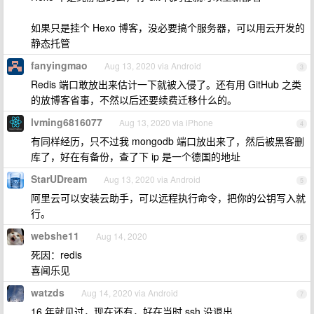
如果只是挂个 Hexo 博客，没必要搞个服务器，可以用云开发的
静态托管
fanyingmao
Aug 13, 2020 via Android
3
Redis 端口敢放出来估计一下就被入侵了。还有用 GitHub 之类
的放博客省事，不然以后还要续费迁移什么的。
lvming6816077
Aug 13, 2020 via iPhone
4
有同样经历，只不过我 mongodb 端口放出来了，然后被黑客删
库了，好在有备份，查了下 ip 是一个德国的地址
StarUDream
Aug 13, 2020 via Android
5
阿里云可以安装云助手，可以远程执行命令，把你的公钥写入就
行。
webshe11
Aug 14, 2020
6
死因：redis
喜闻乐见
watzds
Aug 14, 2020 via Android
7
16 年就见过，现在还有，好在当时 ssh 没退出