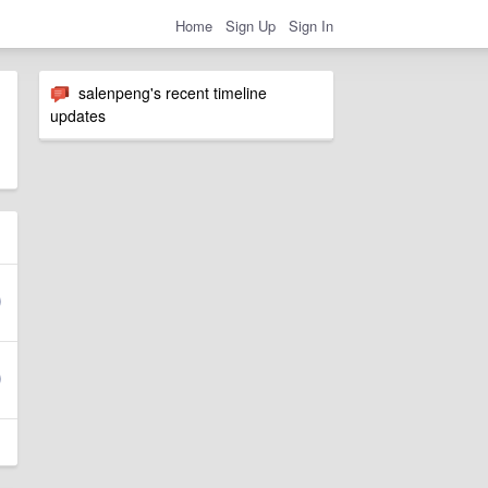
Home
Sign Up
Sign In
salenpeng's recent timeline
updates