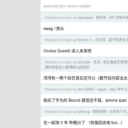
salenpeng's recent replies
Replied to a topic by
asanelder
程序员
API 文档
›
›
swag /:狗头
Replied to a topic by
hhyvs111
问与答
迫于周末生
›
›
Oculus Quest2 进入未来吧
Replied to a topic by
zxCoder
生活
现在看综艺感觉
›
›
那时候是怎么看得那么起劲的
湾湾有一两个综艺其实还可以（跟节目内容没太
Replied to a topic by
Jim142857
Apple
Mac 有什
›
›
刚买了华为的 Bound 感觉还不错，iphone ipa
Replied to a topic by
sekfung
情感问题
分手四个月
›
›
在一起快 3 年 昨晚分了 （有挽回余地 but...）