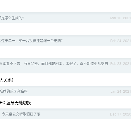
大家是怎么生成的?
Mar 10, 202
活过于单一，买一台投影还是配一台电脑？
Feb 24, 202
根本看不下去，节奏又慢，而且都是剧本，太假了，真不知道小几岁的
Feb 23, 202
大关系）
么推荐的蓝牙音箱吗
Jan 24, 202
d PC 蓝牙无缝切换
，今天坐公交听歌湿红了眼
Dec 17, 202