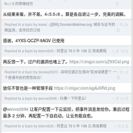
日
N+1.5 的惨痛经历
从结果来看，并不差。4<5.5<8 。算是各自退让一步，完美的调解。
Replied to a topic by asset
[送码] DomainWatcher.org: 域名与证书到
1 月 28
›
日
期监测，支持日历订阅
感谢，4YXS-QCZP-9AGV 已使用
Replied to a topic by totoro625
阿里云 T6 5 年 198 元 简易教程
1 月 13 日
›
再反馈一下，过户的漏洞也堵上了。
https://i.imgur.com/yZ93CsI.png
Replied to a topic by dexlee2020
深圳交通正在滑向“亚洲深德里”？一
1 月 12
›
日
个普通市民的愤怒自白！
放任不管也是一种管理手段
https://i.imgur.com/agAJ0Rd.png
Replied to a topic by wevve2696
吐槽一下阿里云！
1 月 10 日
›
@
wevve2696
让客户配置一下云监控，把事件消息发给你。重启过程
最多 2 分钟，再配置一下自启动，让业务能自愈。
Replied to a topic by totoro625
阿里云 T6 5 年 198 元 简易教程
1 月 6 日
›