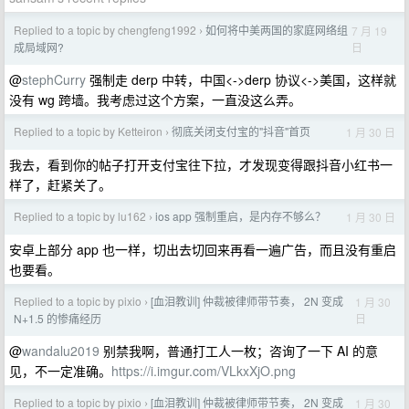
Replied to a topic by chengfeng1992
如何将中美两国的家庭网络组
7 月 19
›
日
成局域网?
@
stephCurry
强制走 derp 中转，中国<->derp 协议<->美国，这样就
没有 wg 跨墙。我考虑过这个方案，一直没这么弄。
Replied to a topic by Ketteiron
彻底关闭支付宝的"抖音"首页
1 月 30 日
›
我去，看到你的帖子打开支付宝往下拉，才发现变得跟抖音小红书一
样了，赶紧关了。
Replied to a topic by lu162
ios app 强制重启，是内存不够么？
1 月 30 日
›
安卓上部分 app 也一样，切出去切回来再看一遍广告，而且没有重启
也要看。
Replied to a topic by pixio
[血泪教训] 仲裁被律师带节奏， 2N 变成
1 月 30
›
日
N+1.5 的惨痛经历
@
wandalu2019
别禁我啊，普通打工人一枚；咨询了一下 AI 的意
见，不一定准确。
https://i.imgur.com/VLkxXjO.png
Replied to a topic by pixio
[血泪教训] 仲裁被律师带节奏， 2N 变成
1 月 30
›