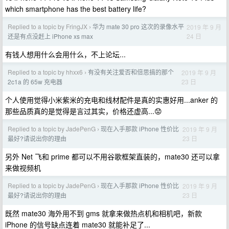
which smartphone has the best battery life?
Replied to a topic by FringJX
华为 mate 30 pro 这次的录像水平
2019 年 9 月
›
24 日
还是有点没赶上 iPhone xs max
有钱人想用什么会用什么，不上论坛...
Replied to a topic by hhxx6
有没有关注爱否和倍思搞的那个
2019 年 9 月
›
23 日
2c1a 的 65w 充电器
个人使用觉得小米紫米的充电和线材配件是真的实惠好用...anker 的
那些品质真的是觉得是言过其实，价格还虚高...😟
Replied to a topic by JadePenG
现在入手那款 iPhone 性价比
2019 年 9 月
›
23 日
最好?请说出你的理由
另外 Net 飞和 prime 都可以不用谷歌框架直装的，mate30 还可以拿
来做视频机
Replied to a topic by JadePenG
现在入手那款 iPhone 性价比
2019 年 9 月
›
23 日
最好?请说出你的理由
既然 mate30 海外用不到 gms 就拿来做热点机和相机吧，新款
iPhone 的信号缺点连着 mate30 就能补足了...