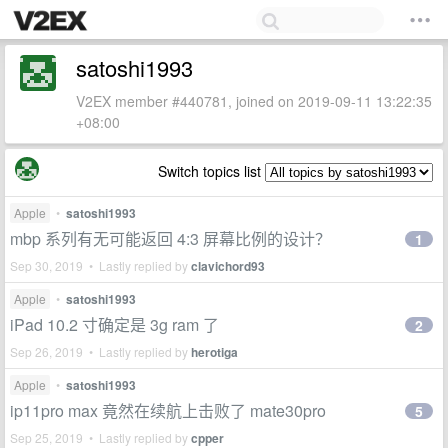
satoshi1993
V2EX member #440781, joined on 2019-09-11 13:22:35
+08:00
Switch topics list
Apple
•
satoshi1993
mbp 系列有无可能返回 4:3 屏幕比例的设计？
1
Sep 30, 2019 • Lastly replied by
clavichord93
Apple
•
satoshi1993
iPad 10.2 寸确定是 3g ram 了
2
Sep 26, 2019 • Lastly replied by
herotiga
Apple
•
satoshi1993
ip11pro max 竟然在续航上击败了 mate30pro
5
Sep 25, 2019 • Lastly replied by
cpper