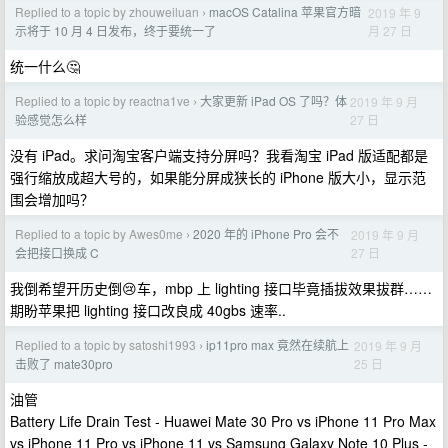
Replied to a topic by zhouweiluan
macOS Catalina 苹果官方暗
2019 年 9
›
月 27 日
示将于 10 月 4 日发布，终于要统一了
统一什么🤔
Replied to a topic by reactna1ve
大家更新 iPad OS 了吗？体
2019 年 9 月
›
27 日
验感觉怎么样
没有 iPad。求问淘宝客户端支持分屏吗？我看淘宝 iPad 版适配都是
强行缩放成超大号的，如果能分屏成狭长的 iPhone 版大小，显示范
围会增加吗？
Replied to a topic by Awes0me
2020 年的 iPhone Pro 会不
2019 年 9 月
›
27 日
会把接口换成 C
我倒希望开历史倒😢车，mbp 上 lighting 接口毕竟插拔效果拔群……
期盼苹果把 lighting 接口改良成 40gbs 速率..
Replied to a topic by satoshi1993
ip11pro max 竟然在续航上
2019 年 9 月
›
25 日
击败了 mate30pro
油管
Battery Life Drain Test - Huawei Mate 30 Pro vs iPhone 11 Pro Max
vs iPhone 11 Pro vs iPhone 11 vs Samsung Galaxy Note 10 Plus -