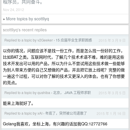
程序员，共同奋斗。
Nov 24, 2012
More topics by scottliyq
»
scottliyq's recent replies
Replied to a topic by v2Geeker
15 应届毕业生求职困惑
2015 年 3 月 9 日
›
以你的情况，问题应该不是找一份工作，而是怎么找一份好的工作，
比如BAT之类。互联网时代，了解几个技术术语不难，难的是用这些
技术开发出可以用的产品，所以为什么不尝试用这些技术做一些能够
为别人带来方便的自己又想做的产品，并且把它放上线呢？完整的做
一遍这个过程，可以对你了解的技术又更深入的体会。也有了你想要
的亮点。
Replied to a topic by qushiba
北京， JAVA 工程师求职
2015 年 3 月 5 日
›
能来上海就好了。
Replied to a topic by xAI
年底了，突然被公司遣散了
2015 年 1 月 16 日
›
Golang我喜欢，坐标上海，有兴趣的话加我QQ:12772766