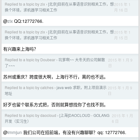
Replied to a topic by zix
[北京]目前在从事语音识别相关工作，想
2015 年 1
›
月 16 日
换个环境，求机器学习相关工作
@
zix
QQ:12772766.
Replied to a topic by zix
[北京]目前在从事语音识别相关工作，想
2015 年 1
›
月 15 日
换个环境，求机器学习相关工作
有兴趣来上海吗？
Replied to a topic by Doubear
坑爹啊~~ 大冬天的公司解散
2015 年 1 月 9
›
日
了~~~
苏州或重庆？跨度很大啊，上海行不行，离的也不远。
Replied to a topic by catches
java web 求职，附上项目演示
2015 年 1 月 9
›
日
地址
好歹也留个联系方式把，否则就算想找你了也找不到。
Replied to a topic by daocloud
[上海]DAOCLOUD - GOLANG
2015 年 1 月
›
6 日
开发（实习生）
@
immjun
我们公司在招前端，有没有兴趣聊聊？qq: 12772766.