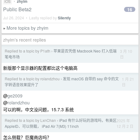
iOS
•
zhyim
Public Beta2
16
Jul 26, 2024 • Lastly replied by
Silently
More topics by zhyim
»
zhyim's recent replies
Replied to a topic by P1ath
苹果是否凭借 Macbook Neo 打入低端
3 月 10
›
日
笔电市场
新版那个显示器的配置都比这个电脑高
Replied to a topic by rolandzhou
发现 macOS 自带的 say 命令的文
1 月 21
›
日
字转语音效果提升了
@
ge2009
@
rolandzhou
可以的啊，中文没问题，15.7.3 系统
Replied to a topic by LxnChan
iPad 有什么好玩的游戏吗，有美区
2025 年
›
12 月 2 日
AppleID、可以侧载， iPad Air 7(M3) 11inch
怎么侧载？巨魔商店吗？