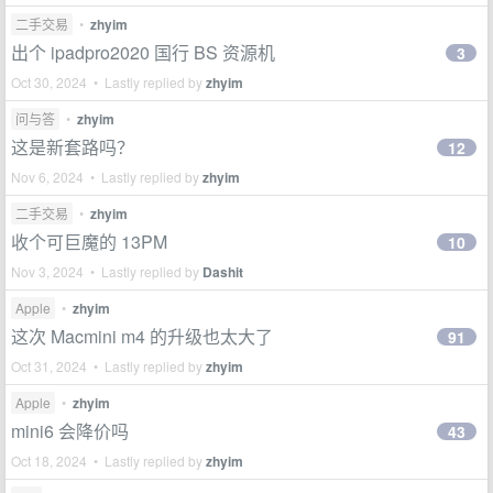
二手交易
•
zhyim
出个 ipadpro2020 国行 BS 资源机
3
Oct 30, 2024 • Lastly replied by
zhyim
问与答
•
zhyim
这是新套路吗？
12
Nov 6, 2024 • Lastly replied by
zhyim
二手交易
•
zhyim
收个可巨魔的 13PM
10
Nov 3, 2024 • Lastly replied by
Dashit
Apple
•
zhyim
这次 Macmini m4 的升级也太大了
91
Oct 31, 2024 • Lastly replied by
zhyim
Apple
•
zhyim
mini6 会降价吗
43
Oct 18, 2024 • Lastly replied by
zhyim