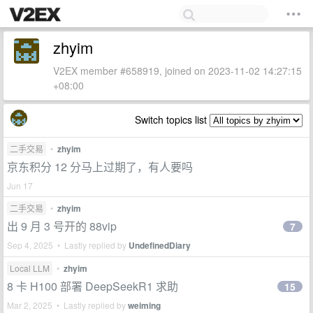
zhyim
V2EX member #658919, joined on 2023-11-02 14:27:15
+08:00
Switch topics list
二手交易
•
zhyim
京东积分 12 分马上过期了，有人要吗
Jun 17
二手交易
•
zhyim
出 9 月 3 号开的 88vip
7
Sep 4, 2025 • Lastly replied by
UndefinedDiary
Local LLM
•
zhyim
8 卡 H100 部署 DeepSeekR1 求助
15
Mar 2, 2025 • Lastly replied by
weiming