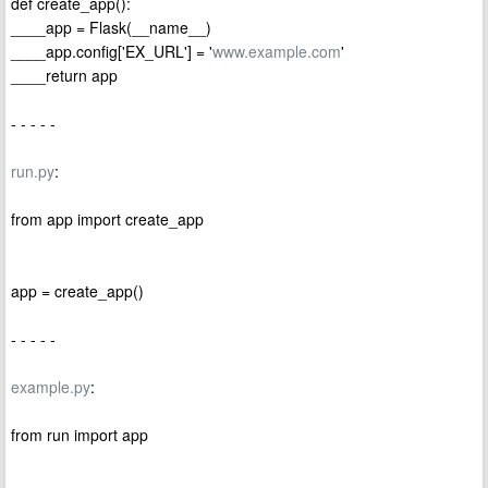
def create_app():
____app = Flask(__name__)
____app.config['EX_URL'] = '
www.example.com
'
____return app
- - - - -
run.py
:
from app import create_app
app = create_app()
- - - - -
example.py
:
from run import app