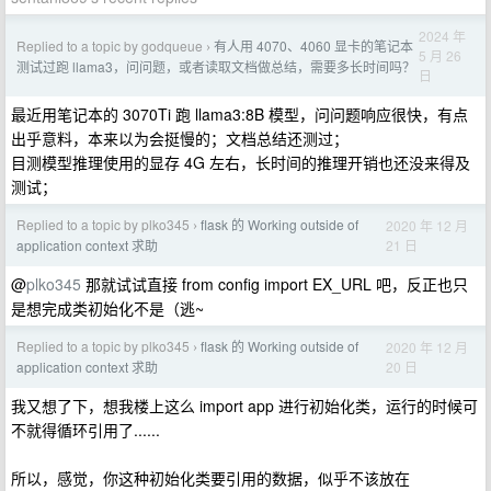
2024 年
Replied to a topic by godqueue
有人用 4070、4060 显卡的笔记本
›
5 月 26
测试过跑 llama3，问问题，或者读取文档做总结，需要多长时间吗？
日
最近用笔记本的 3070Ti 跑 llama3:8B 模型，问问题响应很快，有点
出乎意料，本来以为会挺慢的；文档总结还测过；
目测模型推理使用的显存 4G 左右，长时间的推理开销也还没来得及
测试；
Replied to a topic by plko345
flask 的 Working outside of
2020 年 12 月
›
21 日
application context 求助
@
plko345
那就试试直接 from config import EX_URL 吧，反正也只
是想完成类初始化不是（逃~
Replied to a topic by plko345
flask 的 Working outside of
2020 年 12 月
›
20 日
application context 求助
我又想了下，想我楼上这么 import app 进行初始化类，运行的时候可
不就得循环引用了......
所以，感觉，你这种初始化类要引用的数据，似乎不该放在