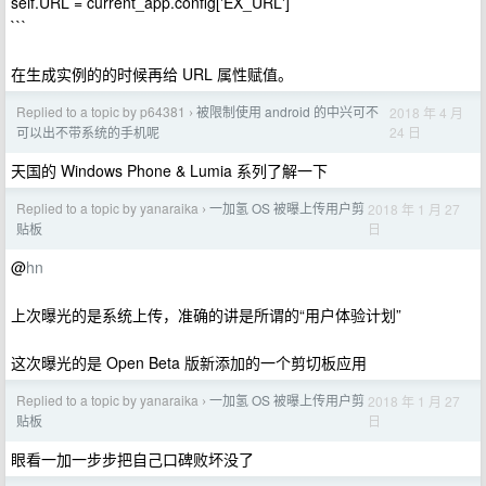
self.URL = current_app.config['EX_URL']
```
在生成实例的的时候再给 URL 属性赋值。
Replied to a topic by p64381
被限制使用 android 的中兴可不
2018 年 4 月
›
24 日
可以出不带系统的手机呢
天国的 Windows Phone & Lumia 系列了解一下
Replied to a topic by yanaraika
一加氢 OS 被曝上传用户剪
2018 年 1 月 27
›
日
贴板
@
hn
上次曝光的是系统上传，准确的讲是所谓的“用户体验计划”
这次曝光的是 Open Beta 版新添加的一个剪切板应用
Replied to a topic by yanaraika
一加氢 OS 被曝上传用户剪
2018 年 1 月 27
›
日
贴板
眼看一加一步步把自己口碑败坏没了