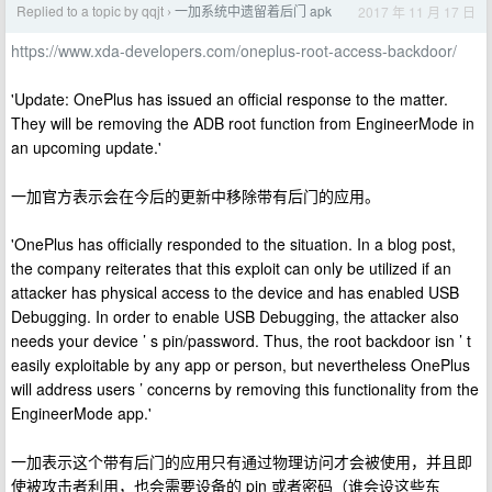
Replied to a topic by qqjt
一加系统中遗留着后门 apk
2017 年 11 月 17 日
›
https://www.xda-developers.com/oneplus-root-access-backdoor/
'Update: OnePlus has issued an official response to the matter.
They will be removing the ADB root function from EngineerMode in
an upcoming update.'
一加官方表示会在今后的更新中移除带有后门的应用。
'OnePlus has officially responded to the situation. In a blog post,
the company reiterates that this exploit can only be utilized if an
attacker has physical access to the device and has enabled USB
Debugging. In order to enable USB Debugging, the attacker also
needs your device ’ s pin/password. Thus, the root backdoor isn ’ t
easily exploitable by any app or person, but nevertheless OnePlus
will address users ’ concerns by removing this functionality from the
EngineerMode app.'
一加表示这个带有后门的应用只有通过物理访问才会被使用，并且即
使被攻击者利用，也会需要设备的 pin 或者密码（谁会设这些东