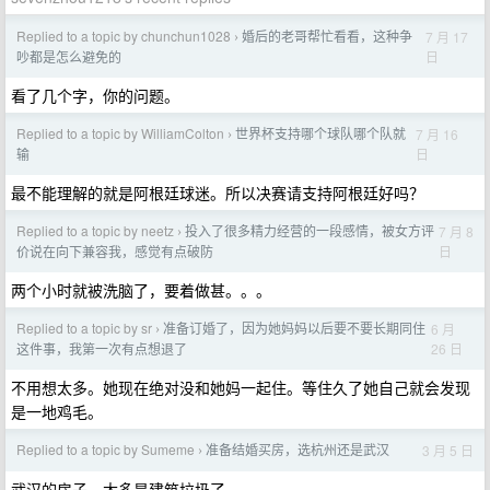
Replied to a topic by chunchun1028
婚后的老哥帮忙看看，这种争
7 月 17
›
日
吵都是怎么避免的
看了几个字，你的问题。
Replied to a topic by WilliamColton
世界杯支持哪个球队哪个队就
7 月 16
›
日
输
最不能理解的就是阿根廷球迷。所以决赛请支持阿根廷好吗？
Replied to a topic by neetz
投入了很多精力经营的一段感情，被女方评
7 月 8
›
日
价说在向下兼容我，感觉有点破防
两个小时就被洗脑了，要着做甚。。。
Replied to a topic by sr
准备订婚了，因为她妈妈以后要不要长期同住
6 月
›
26 日
这件事，我第一次有点想退了
不用想太多。她现在绝对没和她妈一起住。等住久了她自己就会发现
是一地鸡毛。
Replied to a topic by Sumeme
准备结婚买房，选杭州还是武汉
3 月 5 日
›
武汉的房子，太多是建筑垃圾了