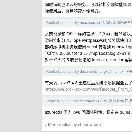
同时借助巴法云的服务，可以轻松实现智能家居功
际使用后，感觉非常方便可靠。
Replied to a topic by
huazhaozhe
NAS
局域网设备如
›
›
之前也是和 OP 一样的需求(1,2,3,4)，我的解决方案
访问控制分流，openwrt(passwall)服务端使用 si
部的虚拟机服务我使用 socat 转发到 openwrt 端口上例如
TCP:10.0.0.201:443 >> /tmp/socat.log 2>&1 &
对于 OP 的 5 我建议增加 tailscale, zeroti
Replied to a topic by
documentzhangx66
Linux
PV
›
›
有天坑，pve7.4.3 重启过后系统崩溃数据全丢了。
https://pve.proxmox.com/wiki/Recover_From
Replied to a topic by
totoro625
CDN
支持 IPv6 
›
›
azurecdn 国内 ipv6 回源特别快，稳定在 
More replies by shadowaura
»