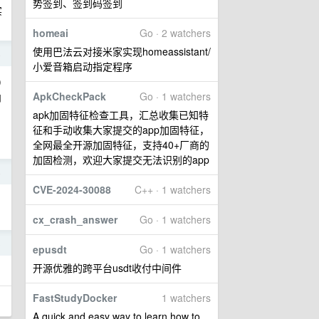
势签到、签到码签到
实
homeai
Go · 2 watchers
使用巴法云对接米家实现homeassistant/
4
小爱音箱启动指定程序
)
ApkCheckPack
Go · 1 watchers
内
apk加固特征检查工具，汇总收集已知特
征和手动收集大家提交的app加固特征，
全网最全开源加固特征，支持40+厂商的
加固检测，欢迎大家提交无法识别的app
4
CVE-2024-30088
C++ · 1 watchers
cx_crash_answer
Go · 1 watchers
3
epusdt
Go · 1 watchers
开源优雅的跨平台usdt收付中间件
FastStudyDocker
1 watchers
A quick and easy way to learn how to