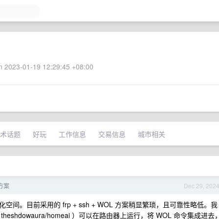
 2023-01-19 12:29:45 +08:00
术话题
好玩
工作信息
交易信息
城市相关
方案
Dec 29, 202
空间。目前采用的 frp + ssh + WOL 方案稍显繁琐，且可靠性略低。我
hdowaura/homeai ）可以在路由器上运行，将 WOL 命令集成进去