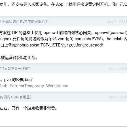
能，还支持导入米家设备。在 App 上就能轻松设置定时开机。我自己
何直接访问 PVE 中的虚拟机呢
Jun 24, 202
在 OP 的基础上使用 openwrt 软路由做核心网关，openwrt(passwall
ngbox 允许访问局域网作为 ipv6 vpn 访问 homelab(PVE8)，homelab 
:nohup socat TCP-LISTEN:31269,fork,reuseaddr
er 容易被运营商(移动)阻断。
E 7.x 是不是一堆坑？
Mar 9, 202
pve 的经典 bug：
_Grub_Failure#Temporary_Workaround
回源的国内 CDN 有哪些？
Nov 8, 202
30ms 左右，只有一个缺点收费非常贵。