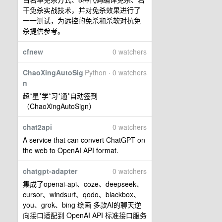
干免杀实战技术，并对免杀效果进行了
一一测试，为远控的免杀和杀软对抗免
杀提供参考。
cfnew
0 watchers
ChaoXingAutoSig
Python · 0 watchers
n
超*星*学*习*通*自动签到
（ChaoXingAutoSign）
chat2api
0 watchers
A service that can convert ChatGPT on
the web to OpenAI API format.
chatgpt-adapter
0 watchers
集成了openai-api、coze、deepseek、
cursor、windsurf、qodo、blackbox、
you、grok、bing 绘画 多款AI的聊天逆
向接口适配到 OpenAI API 标准接口服务