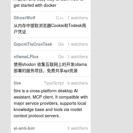
get started with docker
GhostWolf
C++ · 1 watchers
从内存中提取浏览器Cookie和Todesk用
户凭证
GrpcmTlsCronTask
Go · 1 watchers
ollamaLPlus
Go · 1 watchers
使用shodon 收集互联网上的开发ollama
部署的服务项目，免费共享api资源
5ire
TypeScript · 0 watchers
5ire is a cross-platform desktop AI
assistant, MCP client. It compatible with
major service providers, supports local
knowledge base and tools via model
context protocol servers .
ai-anti-bot
0 watchers