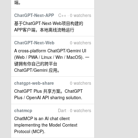
端。
ChatGPT-Next-APP
C++ · 0 watchers
基于ChatGPT-Next-Web项目构建的
APP客户端，本地离线流畅运行
ChatGPT-Next-Web
0 watchers
A cross-platform ChatGPT/Gemini UI
(Web / PWA / Linux / Win / MacOS). 一
键拥有你自己的跨平台
ChatGPT/Gemini 应用。
chatgpt-web-share
0 watchers
ChatGPT Plus 共享方案。ChatGPT
Plus / OpenAI API sharing solution.
chatmcp
Dart · 0 watchers
ChatMCP is an AI chat client
implementing the Model Context
Protocol (MCP).