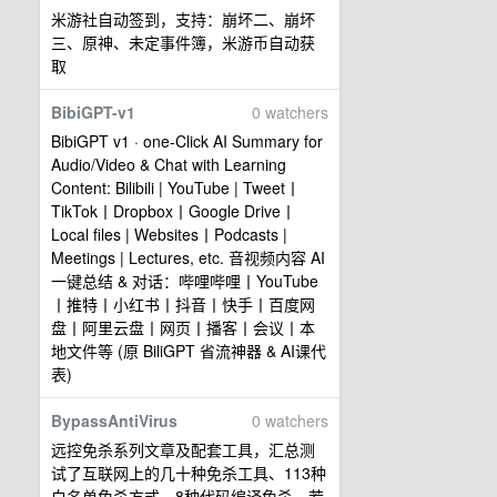
米游社自动签到，支持：崩坏二、崩坏
三、原神、未定事件簿，米游币自动获
取
BibiGPT-v1
0 watchers
BibiGPT v1 · one-Click AI Summary for
Audio/Video & Chat with Learning
Content: Bilibili | YouTube | Tweet丨
TikTok丨Dropbox丨Google Drive丨
Local files | Websites丨Podcasts |
Meetings | Lectures, etc. 音视频内容 AI
一键总结 & 对话：哔哩哔哩丨YouTube
丨推特丨小红书丨抖音丨快手丨百度网
盘丨阿里云盘丨网页丨播客丨会议丨本
地文件等 (原 BiliGPT 省流神器 & AI课代
表)
BypassAntiVirus
0 watchers
远控免杀系列文章及配套工具，汇总测
试了互联网上的几十种免杀工具、113种
白名单免杀方式、8种代码编译免杀、若