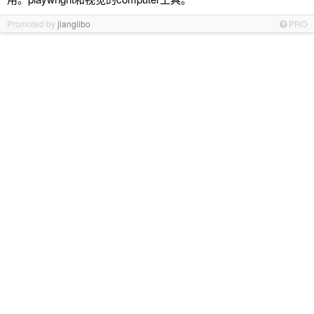
Promoted by
jianglibo
PRO