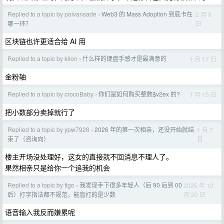
Replied to a topic by paivansade
Web3 的 Mass Adoption 到底卡在
2 月 9
›
日
哪一环？
区块链也许更适合给 AI 用
Replied to a topic by klion
什么样的键盘手感才是最满意的
1 月 17 日
›
金粉轴
Replied to a topic by crocoBaby
你们是如何购买整数$v2ex 的?
1 月 15 日
›
把小数部分卖掉就行了
Replied to a topic by ypw7928
2026 年的第一次相亲，还没开始就结
1 月 7
›
日
束了（咨询向）
楼主开场没处理好，这女的直接就不回消息不理人了。
果然相亲只是给你一个追我的机会
Replied to a topic by ttgo
我发现手下很多年轻人（后 90 后到 00
2025 年 12
›
月 20 日
后）打字指法都不规范，能盲打的是少数
语音输入我反而嫌累呢