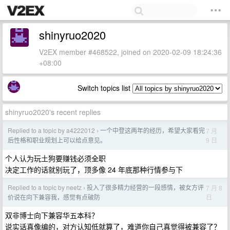
shinyruo2020
V2EX member #468522, joined on 2020-02-09 18:24:36
+08:00
Switch topics list
shinyruo2020's recent replies
Replied to a topic by a4222012
一个中登这两年的经历，希望大家看完
7 月
›
9 日
后性格和职业规划上可以给点意见。
个人认为玩土狗要赚钱必须全职
决定工作的话就别玩了，顶多像 24 年底那种行情参与下
Replied to a topic by neetz
投入了很多精力经营的一段感情，被女方评
7 月 8
›
日
价说在向下兼容我，感觉有点破防
双非博士向下兼容华五本科？
说实话真像编的，对方认知低就算了，难道你自己真觉得被兼容了？