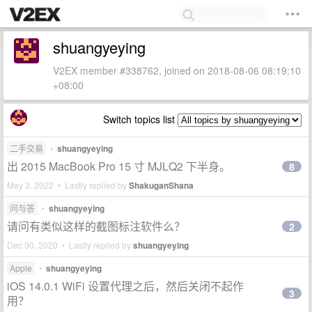
shuangyeying
V2EX member #338762, joined on 2018-08-06 08:19:10
+08:00
Switch topics list
二手交易
•
shuangyeying
出 2015 MacBook Pro 15 寸 MJLQ2 下半身。
8
May 3, 2022 • Lastly replied by
ShakuganShana
问与答
•
shuangyeying
请问有类似这样的截图标注软件么？
2
Dec 30, 2020 • Lastly replied by
shuangyeying
Apple
•
shuangyeying
iOS 14.0.1 WiFi 设置代理之后，然后关闭不起作
3
用？