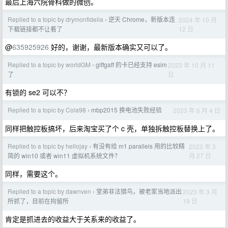
最后上海六院骨科做的微创。
Replied to a topic by drymonfidelia
逆天 Chrome，新版本连
2024 年 10 月
›
12 日
下载链接都不让看了
@
635925926
好的，谢谢，最新版本确实又可以了。
Replied to a topic by worldGM
giffgaff 的卡已经支持 esim
2023 年 10 月 11
›
日
了
有锁的 se2 可以不？
Replied to a topic by Cola98
mbp2015 换电池失败经验
2023 年 6 月 4 日
›
同样把触控板搞坏，后来淘宝买了个 c 壳，单独拆触控板替换上了。
Replied to a topic by hellojay
有没有给 m1 parallels 用的比较精
2023 年 3
›
月 27 日
简的 win10 或者 win11 虚拟机系统文件？
同样，需要这个。
Replied to a topic by dawnven
堂弟非法猎鸟，被老家当地派出
2023 年 3 月
›
19 日
所抓了，目前在拘留所
肯定是抓进去的收益大于关系来的收益了。