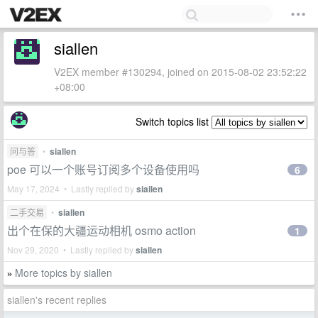
siallen
V2EX member #130294, joined on 2015-08-02 23:52:22
+08:00
Switch topics list
问与答
•
siallen
poe 可以一个账号订阅多个设备使用吗
6
May 17, 2024 • Lastly replied by
siallen
二手交易
•
siallen
出个在保的大疆运动相机 osmo action
1
Nov 29, 2020 • Lastly replied by
siallen
More topics by siallen
»
siallen's recent replies