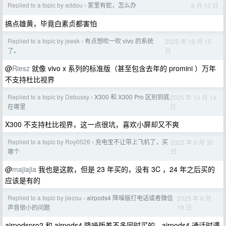
Replied to a topic by addou
家里有蛇，怎么办
6 月 10 日
›
搞点雄黄，毕竟白素贞都害怕
Replied to a topic by jeesk
有点想吹一吹 vivo 的系统
2025 年 10 月 15
›
日
了。
@
Riesz
就像 vivo x 系列的标准版（甚至包含去年的 promini ）万年
不支持杜比视界
Replied to a topic by Debussy
X300 和 X300 Pro 区别到底
2025 年 10 月 14
›
日
在哪里
X300 不支持杜比视界，这一点很坑，喜欢小屏却又不爽
Replied to a topic by Roy0526
充电宝不让带上飞机了，买
2025 年 6 月 30
›
日
哪个
@
majiajia
我也是这款，但是 23 年买的，没有 3C ，24 年之后买的
应该是有的
Replied to a topic by jiezou
airpods4 降噪版打电话或者微信
2025 年 6 月
›
19 日
声音很小的问题
airpodspro2 和 airpods4 降噪版差不多同时买的，airpods4 通话时遇