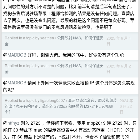
到间歇性的对方听不清楚的问题，比如前半句清楚后半句直接无了，
找狗东售后说驻场苹果工程师给检测的结果是没有任何问题，直营店
去了两次，也是没查出问题，最烦的就是这个问题不是每次必现。苹
果售后说苹果没有专门的麦克风通话质量检测，也是服了
Replied to a topic by xeathen
公网映射 NAS，如何保证安
2025 年 6 月 4
›
日
全
@
MADBOB
好吧，谢谢大佬。我用的飞牛，好像没有这个功能
Replied to a topic by xeathen
公网映射 NAS，如何保证安
2025 年 6 月 2
›
日
全
@
MADBOB
请问下外网一次登录失败直接锁 IP 这个具体是怎么实现
的呢？
Replied to a topic by ligaofeng0507
显示器该怎么选，原装和组装
2024 年
›
6 月 22
的出了壳子有啥区别，戴尔的 2723qx 和联想的 M2721PL 选择哪
日
个？
@
ntfnyz
刚入 2723 ，借楼问下老铁，我用 mbp2019 连 2723 时，只
能在 30 赫兹下 mac 的显示器设置中才有高动态范围（ HDR ）的开
关，在 60 赫兹下是没有的，也就打不开，也看不了油管和奈飞的