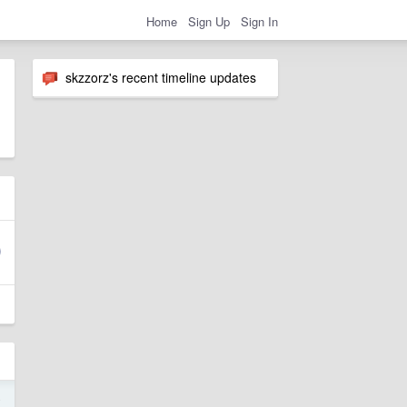
Home
Sign Up
Sign In
skzzorz's recent timeline updates
4