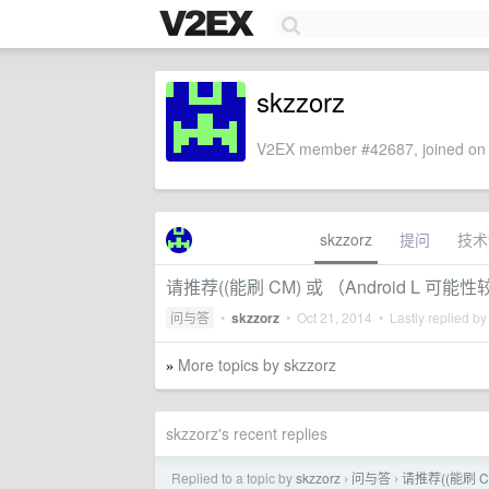
skzzorz
V2EX member #42687, joined on 
skzzorz
提问
技术
请推荐((能刷 CM) 或 （Android L 可能
问与答
•
skzzorz
•
Oct 21, 2014
• Lastly replied b
More topics by skzzorz
»
skzzorz's recent replies
Replied to a topic by
skzzorz
问与答
请推荐((能刷 C
›
›