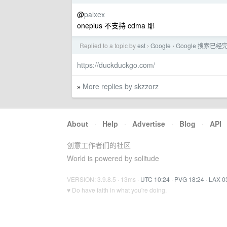
@
palxex
oneplus 不支持 cdma 耶
Replied to a topic by
est
Google
Google 搜索
›
›
https://duckduckgo.com/
More replies by skzzorz
»
About
·
Help
·
Advertise
·
Blog
·
API
创意工作者们的社区
World is powered by solitude
VERSION: 3.9.8.5 · 13ms ·
UTC 10:24
·
PVG 18:24
·
LAX 0
♥ Do have faith in what you're doing.