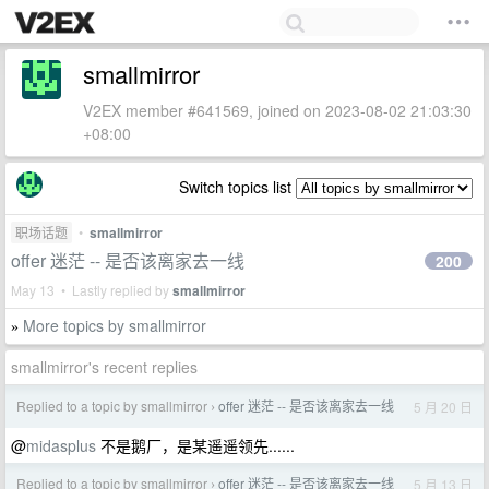
smallmirror
V2EX member #641569, joined on 2023-08-02 21:03:30
+08:00
Switch topics list
职场话题
•
smallmirror
offer 迷茫 -- 是否该离家去一线
200
May 13 • Lastly replied by
smallmirror
More topics by smallmirror
»
smallmirror's recent replies
Replied to a topic by smallmirror
offer 迷茫 -- 是否该离家去一线
5 月 20 日
›
@
midasplus
不是鹅厂，是某遥遥领先......
Replied to a topic by smallmirror
offer 迷茫 -- 是否该离家去一线
5 月 13 日
›