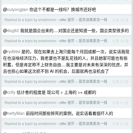
@
cuiyongjian
你这个不都是一线吗？换城市还好吧
Replied to a topic by smallmirror
offer 迷茫 -- 是否该离家去一线
5 月 12 日
›
@
dog82
我就是国企出来的....对国企还是知道一些，国企类型很多的
Replied to a topic by smallmirror
offer 迷茫 -- 是否该离家去一线
5 月 12 日
›
@
ryd994
是的，现在如果去上海只能每个月回成都一次，说实话我现
在也没啥经济压力，我老婆也不是乱花钱的人，并且她家可能也有些
积蓄，但是肯定称不上财务自由....我主要是对未来有深深的忧虑，并
且也担心如果这次抓不到 AI 的机会，后面就再也没机会了
Replied to a topic by smallmirror
offer 迷茫 -- 是否该离家去一线
5 月 11 日
›
@
ccfly
估计卷的程度是 现公司 > 上海的 >= 成都的
Replied to a topic by smallmirror
offer 迷茫 -- 是否该离家去一线
5 月 11 日
›
@
heftyMan
前段时间那些猝死的案例，说实话看着挺吓人的
Replied to a topic by smallmirror
offer 迷茫 -- 是否该离家去一线
5 月 11 日
›