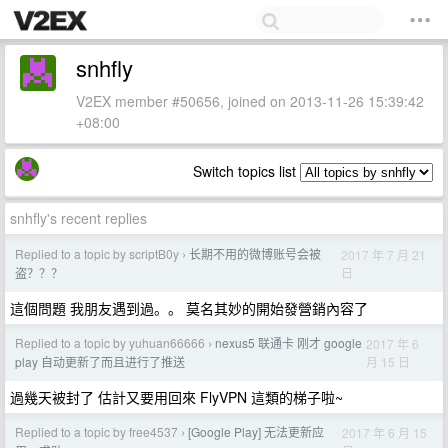
snhfly
V2EX member #50656, joined on 2013-11-26 15:39:42
+08:00
Switch topics list
snhfly's recent replies
Replied to a topic by scriptB0y
长期不用的微博账号会被
2017 年 7 月 21
›
日
盗？？？
這個問題 我朋友遇到過。。 莫名其妙的開始發營銷內容了
Replied to a topic by yuhuan66666
nexus5 联通卡 刚才 google
2017 年 6
›
月 15 日
play 自动更新了而且进行了推送
過幾天被封了 估計又要用回來 FlyVPN 這類的梯子啦~
Replied to a topic by free4537
[Google Play] 无法更新应
2017 年 6 月 15
›