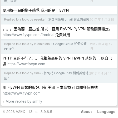
日
用，求助
要用好一點的梯子感覺 我用的是 FlyVPN
Replied to a topic by eseeker
求国内使用 gmail 的正确姿势
2017 年 5 月 3 日
›
。。。因為要一直出差 所以一直用 FlyVPN 的 VPN 服務關鍵穩定。
https://www.flyvpn.com/freetrial
免費試用
Replied to a topic by ioioioioioioi
Google Cloud 如何设置
2017 年 4 月 17
›
日
PPTP？
PPTP 真的不行了。。 我推薦商用的 VPN FlyVPN 這類的 可以自己
選
https://www.flyvpn.com
Replied to a topic by cwek
如何将 Google Play 锁到其他地
2017 年 4 月 11
›
日
区？
用 FlyVPN 這類的很好用有 美國 日本這類 可以開多個賬號
https://www.flyvpn.com
More replies by snhfly
»
© 2026 V2EX · 13ms · 3.9.8.5
About
·
Language