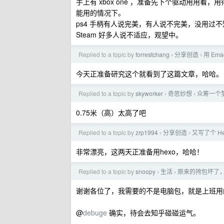
手上有 xbox one ，准备先下个驱动用用看，
能用的情况下。
ps4 手柄有人说完美，有人说不完美，没用过
Steam 好多人说不适应，观望中。
Replied to a topic by
forrestchang
分享创造
用 Em
›
›
今天正准备研究这个就看到了这篇文章，哈哈。
Replied to a topic by
skyworker
奇思妙想
众筹一个
›
›
0.75米（高）太高了吧
Replied to a topic by
zrp1994
分享创造
又写了个 Hex
›
›
非常漂亮，这两天正准备用hexo，哈哈！
Replied to a topic by
snoopy
生活
原来的挎包坏了
›
›
谢谢各位了，我需要的不是电脑包，就是上班用
@
debuge
确实，待会去知乎碰碰运气。