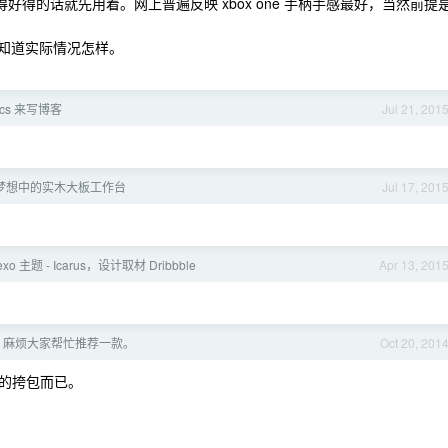
用得好得的话就先用着。网上普遍反映 xbox one 手柄手感最好，当然前提
不知道实际情况怎样。
acs 来写博客
Jul 21, 201
梦想中的实木大板工作台
Jul 17, 201
o 主题 - Icarus，设计取材 Dribbble
Apr 13, 201
，麻烦大家帮忙推荐一款。
Oct 20, 201
的挎包而已。