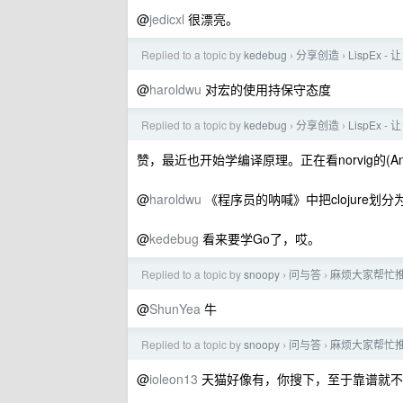
@
jedicxl
很漂亮。
Replied to a topic by
kedebug
分享创造
LispEx -
›
›
@
haroldwu
对宏的使用持保守态度
Replied to a topic by
kedebug
分享创造
LispEx -
›
›
赞，最近也开始学编译原理。正在看norvig的(An ((Even Bet
@
haroldwu
《程序员的呐喊》中把clojure划分
@
kedebug
看来要学Go了，哎。
Replied to a topic by
snoopy
问与答
麻烦大家帮忙
›
›
@
ShunYea
牛
Replied to a topic by
snoopy
问与答
麻烦大家帮忙
›
›
@
ioleon13
天猫好像有，你搜下，至于靠谱就不