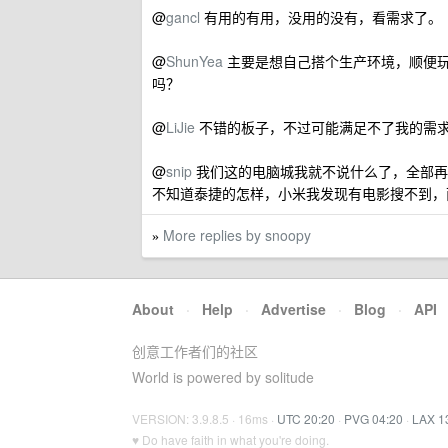
@
gancl
有用的有用，没用的没有，看需求了。
@
ShunYea
主要是想自己搭个生产环境，顺便玩一下
吗？
@
LiJie
不错的板子，不过可能满足不了我的需求，再加上
@
snip
我们这的电脑城我就不说什么了，全部再
不知道泰捷的怎样，小米我发现有电影搜不到，
More replies by snoopy
»
About
·
Help
·
Advertise
·
Blog
·
API
创意工作者们的社区
World is powered by solitude
VERSION: 3.9.8.5 · 16ms ·
UTC 20:20
·
PVG 04:20
·
LAX 1
♥ Do have faith in what you're doing.