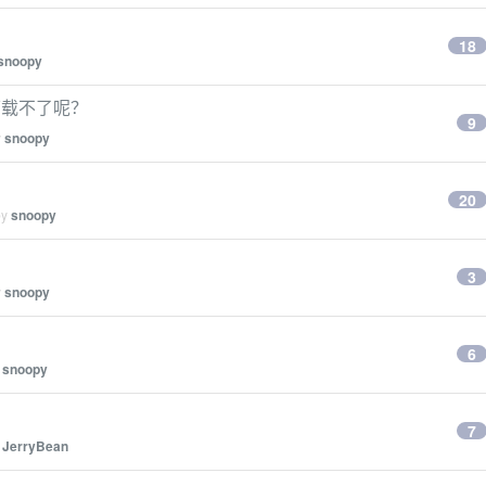
18
snoopy
啥下载不了呢？
9
y
snoopy
20
by
snoopy
3
y
snoopy
6
y
snoopy
7
y
JerryBean