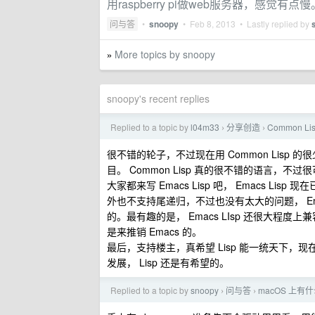
用raspberry pi做web服务器，感觉有点慢
问与答
•
snoopy
•
Feb 8, 2013
• Lastly replied by
More topics by snoopy
»
snoopy's recent replies
Replied to a topic by
l04m33
分享创造
Common L
›
›
很不错的轮子，不过现在用 Common Lisp 的很少
目。 Common Lisp 真的很不错的语言，
大家都来写 Emacs Lisp 吧， Emacs 
外也不支持尾递归，不过也没有太大的问题， Em
的。最有趣的是， Emacs LIsp 还很大程度上兼容
是来推销 Emacs 的。
最后，支持楼主，真希望 Lisp 能一统天下，现在就寄希望于
发展， Lisp 还是有希望的。
Replied to a topic by
snoopy
问与答
macOS 上
›
›