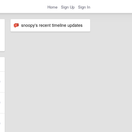
Home
Sign Up
Sign In
snoopy's recent timeline updates