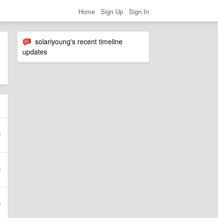
Home
Sign Up
Sign In
solariyoung's recent timeline
updates