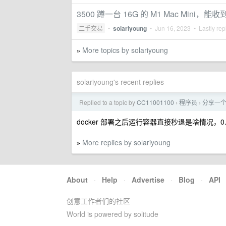
3500 蹲一台 16G 的 M1 Mac Mini，能
二手交易
•
solariyoung
•
Jun 16, 2023
• Lastly rep
More topics by solariyoung
»
solariyoung's recent replies
Replied to a topic by
CC11001100
程序员
分享一个可
›
›
docker 部署之后运行容器直接秒退是啥情况，0.3
More replies by solariyoung
»
About
·
Help
·
Advertise
·
Blog
·
API
创意工作者们的社区
World is powered by solitude