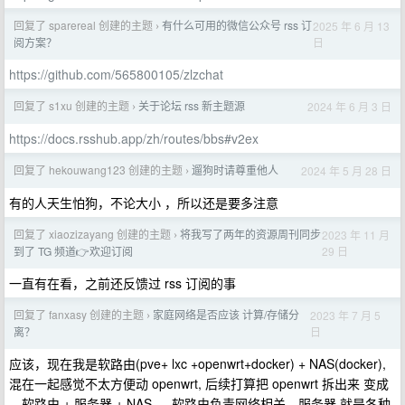
回复了 sparereal 创建的主题
有什么可用的微信公众号 rss 订
2025 年 6 月 13
›
日
阅方案？
https://github.com/565800105/zlzchat
回复了 s1xu 创建的主题
关于论坛 rss 新主题源
2024 年 6 月 3 日
›
https://docs.rsshub.app/zh/routes/bbs#v2ex
回复了 hekouwang123 创建的主题
遛狗时请尊重他人
2024 年 5 月 28 日
›
有的人天生怕狗，不论大小 ，所以还是要多注意
回复了 xiaozizayang 创建的主题
将我写了两年的资源周刊同步
2023 年 11 月
›
29 日
到了 TG 频道👉欢迎订阅
一直有在看，之前还反馈过 rss 订阅的事
回复了 fanxasy 创建的主题
家庭网络是否应该 计算/存储分
2023 年 7 月 5
›
日
离？
应该，现在我是软路由(pve+ lxc +openwrt+docker) + NAS(docker),
混在一起感觉不太方便动 openwrt, 后续打算把 openwrt 拆出来 变成
，软路由 + 服务器 + NAS 。 软路由负责网络相关，服务器 就是各种