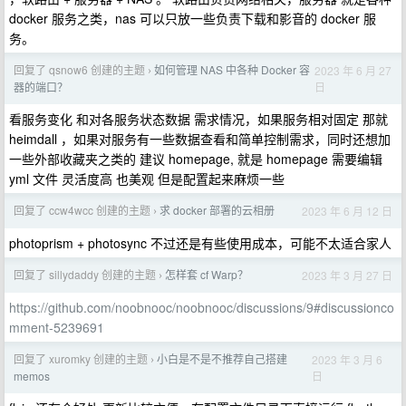
docker 服务之类，nas 可以只放一些负责下载和影音的 docker 服
务。
回复了 qsnow6 创建的主题
如何管理 NAS 中各种 Docker 容
2023 年 6 月 27
›
日
器的端口？
看服务变化 和对各服务状态数据 需求情况，如果服务相对固定 那就
heimdall ，如果对服务有一些数据查看和简单控制需求，同时还想加
一些外部收藏夹之类的 建议 homepage, 就是 homepage 需要编辑
yml 文件 灵活度高 也美观 但是配置起来麻烦一些
回复了 ccw4wcc 创建的主题
求 docker 部署的云相册
2023 年 6 月 12 日
›
photoprism + photosync 不过还是有些使用成本，可能不太适合家人
回复了 sillydaddy 创建的主题
怎样套 cf Warp？
2023 年 3 月 27 日
›
https://github.com/noobnooc/noobnooc/discussions/9#discussionco
mment-5239691
回复了 xuromky 创建的主题
小白是不是不推荐自己搭建
2023 年 3 月 6
›
日
memos