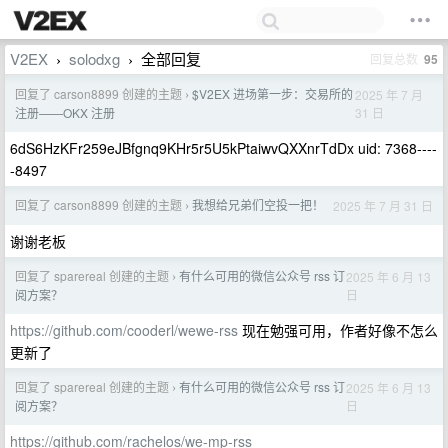
V2EX
solodxg
全部回复
回复总数
95
›
›
回复了 carson8899 创建的主题
$V2EX 进场第一步：交易所的
2025 年 7 月
›
31 日
注册——OKX 注册
6dS6HzKFr259eJBfgnq9KHr5r5U5kPtaiwvQXXnrTdDx uid: 7368----
-8497
回复了 carson8899 创建的主题
我想给兄弟们空投一把！
2025 年 7 月 31 日
›
谢谢老板
回复了 sparereal 创建的主题
有什么可用的微信公众号 rss 订
2025 年 6 月 13
›
日
阅方案？
https://github.com/cooderl/wewe-rss
现在勉强可用，作者好像不怎么
更新了
回复了 sparereal 创建的主题
有什么可用的微信公众号 rss 订
2025 年 6 月 13
›
日
阅方案？
https://github.com/rachelos/we-mp-rss