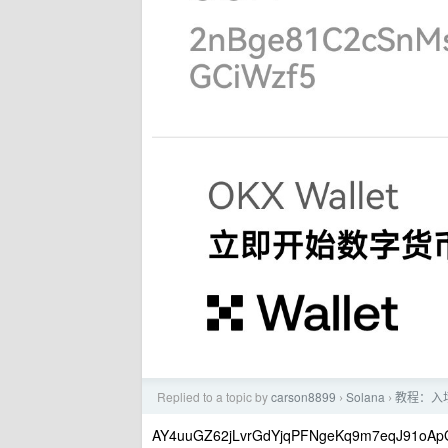
Replied to a topic by
carson8899
Solana
教程：入
›
›
AY4uuGZ62jLvrGdYjqPFNgeKq9m7eqJ91oAp