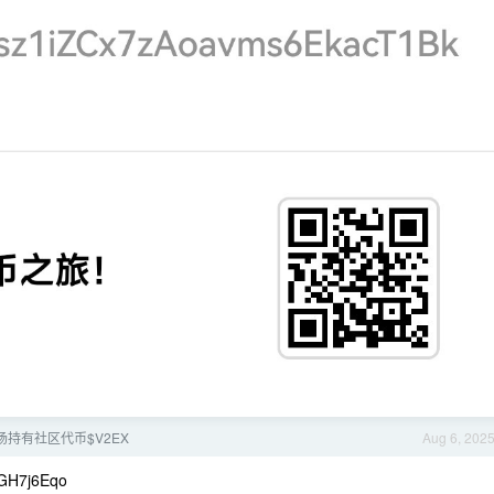
场持有社区代币$V2EX
Aug 6, 202
GH7j6Eqo