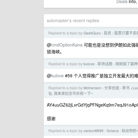
Deals
info,
solomaster's recent replies
Replied to a topic by
GeekGuru
投资
股票只要不卖
›
›
@
cmdOptionKana
可能也是没想到伊朗如此强
锁海峡。
Replied to a topic by
kulove
职场话题
刚刚接了裁神
›
›
@
kulove
#59 个人觉得推广是独立开发最大的难
Replied to a topic by
Mohanson
分享创造
新书 <Le
›
›
址, 我来发纪念币庆祝一下~
AY4uuGZ62jLvrGdYjqPFNgeKq9m7eqJ91oAp
感谢
Replied to a topic by
carson8899
Solana
贴出你的 
›
›