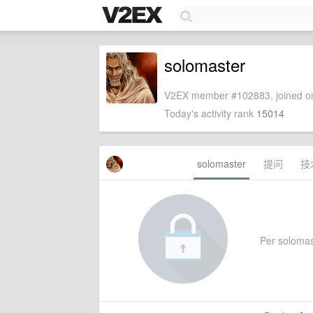
solomaster
V2EX member #102883, joined on
Today's activity rank
15014
solomaster
提问
技
Per solomast