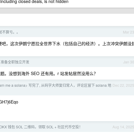
 including closed deals, is not hidden
就不算亏。。
Mar 2
硬吧，这次伊朗宁愿拉全世界下水（包括自己的经济）。上次冲突伊朗没
 准备全职独立开发
Jan 3
题。没想到海外 SEO 还有用。r 站发帖居然没用么？
arn me a solana> 写完了, 从码字大师复归常人，评论区留下 solana 地
Dec 22, 202
GH7j6Eqo
OKX 钱包 SOL 二维码，领取 SOL + 社区代币空投！
Aug 14, 202