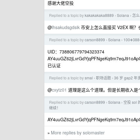
感谢大佬空投
Replied to a topic by
kakakakaka8889
Solana
怎么
›
›
@
lhsakudsgdsik
币安上怎么直接买 V2EX 啊？
Replied to a topic by
carson8899
Solana
100➕3
›
›
UID：738806779794323374
AY4uuGZ62jLvrGdYjqPFNgeKq9m7eqJ91oAp
已认证
Replied to a topic by
smal
职场话题
36 岁 ga
›
›
@
cxytz01
道理是这么个道理。但是长期收入是
Replied to a topic by
carson8899
Solana
空投 so
›
›
继续！
AY4uuGZ62jLvrGdYjqPFNgeKq9m7eqJ91oAp
More replies by solomaster
»