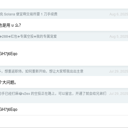
充 Solana 便宜啊交易所要 1 刀手续费
Aug 6, 202
也是用 u 么？
88➕288➕红包➕专属空投➕我的专属宠爱
Aug 5, 202
GH7j6Eqo
p2 年多，想重返职场，如何重新开始，想让大家帮我出出主意
Jul 29, 202
个大问题。
l 的手已经打麻😂v2ex 的空投正在路上，可以留言，开通了就会给兄弟们
Jul 29, 202
GH7j6Eqo