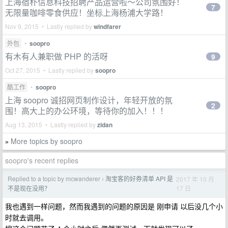
上海宿朴信息科技招聘产品运营啦～公司氛围好！
7
无限量咖啡零食供应！坐标上海杨浦大学路！
Nov 9, 2015 • Lastly replied by
windfarer
外包
•
soopro
有木有人兼职做 PHP 的活呀
9
Oct 27, 2015 • Lastly replied by
soopro
酷工作
•
soopro
上海 soopro 诚招网页制作设计，年轻开放的氛
2
围！高大上的办公环境，等待你的加入！！！
Aug 13, 2015 • Lastly replied by
zidan
More topics by soopro
»
soopro's recent replies
Replied to a topic by mcwanderer
淘宝客的好券清单 API 是
2017 年 10 月
›
17 日
不是现在没用？
我也遇到一样问题，然而我遇到的问题的原因是 刚申请 以后没几个小
时就去调用。