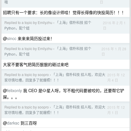
日
哦
招聘只有一个要求：长的像设计师哇！觉得长得像的快投简历！！！
Replied to a topic by Emilyzhu
「上海」宿朴科技 招个
2016 年 2 月 1
›
日
Python，配个妞
@
sincc
来来来简历投过来！
Replied to a topic by Emilyzhu
「上海」宿朴科技 招个
2016 年 1 月 28
›
日
Python，配个妞
大家不要客气把简历狠狠的砸过来吧
Replied to a topic by soopro
「上海」宿朴科技 招人啦，欢迎大
2015 年 12
›
月 4 日
家尽情吐槽，回复多了就爆照！！！
@
felixonly
我 CEO 是🐶星人呀，写不粗代码要被咬的，还要帮它铲
屎。。。
Replied to a topic by soopro
「上海」宿朴科技 招人啦，欢迎大
2015 年 12
›
月 1 日
家尽情吐槽，回复多了就爆照！！！
@
darksc
到三百呀